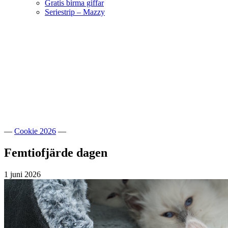
Gratis birma giffar
Seriestrip – Mazzy
Hoppa
till
innehåll
Välkommen till vår lilla katteria!
SE*Pinkalicious
—
Cookie 2026
—
Femtiofjärde dagen
1 juni 2026