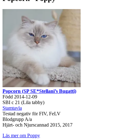
Popcorn (SP SE*Stellani’s Bugatti)
Född 2014-12-09
SBI c 21 (Lila tabby)
Stamtavla
Testad negativ för FIV, FeLV
Blodgrupp A/a
Hjärt- och Njurscannad 2015, 2017
Läs mer om Poppy