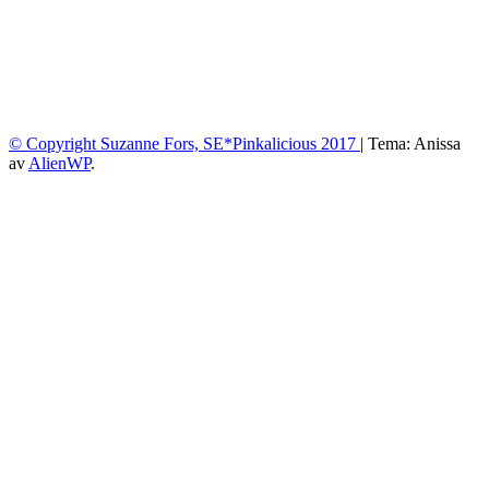
© Copyright Suzanne Fors, SE*Pinkalicious 2017
|
Tema: Anissa
av
AlienWP
.