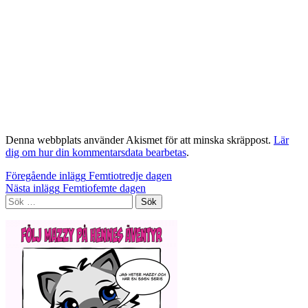
Denna webbplats använder Akismet för att minska skräppost.
Lär
dig om hur din kommentarsdata bearbetas
.
Inläggsnavigering
Föregående inlägg
Femtiotredje dagen
Nästa inlägg
Femtiofemte dagen
Sök
efter: