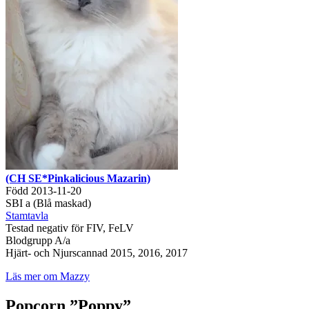
(CH SE*Pinkalicious Mazarin)
Född 2013-11-20
SBI a (Blå maskad)
Stamtavla
Testad negativ för FIV, FeLV
Blodgrupp A/a
Hjärt- och Njurscannad 2015, 2016, 2017
Läs mer om Mazzy
Popcorn ”Poppy”