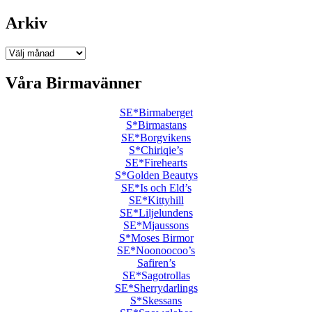
Arkiv
Arkiv
Våra Birmavänner
SE*Birmaberget
S*Birmastans
SE*Borgvikens
S*Chiriqie’s
SE*Firehearts
S*Golden Beautys
SE*Is och Eld’s
SE*Kittyhill
SE*Liljelundens
SE*Mjaussons
S*Moses Birmor
SE*Noonoocoo’s
Safiren’s
SE*Sagotrollas
SE*Sherrydarlings
S*Skessans