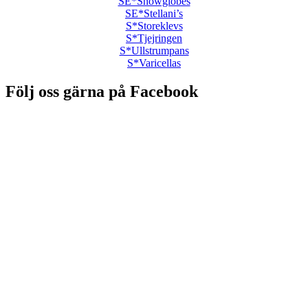
SE*Snowglobes
SE*Stellani’s
S*Storeklevs
S*Tjejringen
S*Ullstrumpans
S*Varicellas
Följ oss gärna på Facebook