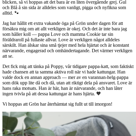
blicken, så vi hoppas att det bara är en liten övergående grej. Gul
och Blå å sin sida är alldeles som vanligt, pigga och nyfikna som
alltid. 🐾
Jag har hållit ett extra vakande öga på Grön under dagen för att
försäkra mig om att allt verkligen är okej. Och det är inte bara jag
som håller koll — pappa Love och mamma Cookie tar sin
föräldraroll på fullaste allvar. Love är verkligen något alldeles
särskilt. Han älskar sina små tjejer med hela hjärtat och är konstant
närvarande, engagerad och omhändertagande. Det värmer verkligen
att se.
Det fick mig att tänka på Poppy, vår tidigare pappa-katt, som faktiskt
hade chansen att ta samma aktiva roll när vi hade kattungar. Han
valde dock en annan approach — mer av en varannan-helg-pappa
som dök upp lite då och då, utan att riktigt dela på ansvaret. Love är
hans raka motsats. Han är här, han är närvarande, och han låter
ingen tvivla på att dessa kattungar är hans hjärta. 🧡
Vi hoppas att Grön har återhämtat sig fullt ut till imorgon!