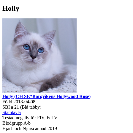
Holly
Holly (CH SE*Borgvikens Hollywood Rose)
Född 2018-04-08
SBI a 21 (Blå tabby)
Stamtavla
Testad negativ för FIV, FeLV
Blodgrupp A/b
Hjärt- och Njurscannad 2019