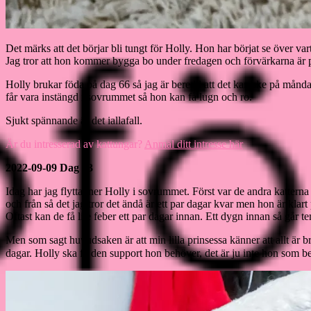
Det märks att det börjar bli tungt för Holly. Hon har börjat se över va
Jag tror att hon kommer bygga bo under fredagen och förvärkarna är
Holly brukar föda på dag 66 så jag är beredd att det kan ske på måndag
får vara instängd i sovrummet så hon kan få lugn och ro.
Sjukt spännande är det iallafall.
Är du intresserad av kattungar?
Anmäl ditt intresse här
2022-09-09 Dag 63
Idag har jag flyttat ner Holly i sovrummet. Först var de andra kattern
och från så det jag tror det ändå är ett par dagar kvar men hon är klar
Oftast kan de få lite feber ett par dagar innan. Ett dygn innan så går
Men som sagt huvudsaken är att min lilla prinsessa känner att allt är b
dagar. Holly ska få den support hon behöver, det är ju inte hon som best