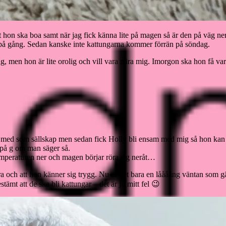
rt hon ska boa samt när jag fick känna lite på magen så är den på väg ner
 på gång. Sedan kanske inte kattungarna kommer förrän på söndag.
, men hon är lite orolig och vill vara nära mig. Imorgon ska hon få var
a med som sällskap men sedan fick Holly bli ensam med mig så hon kan var
t på g om man säger så.
 temperaturen ner och magen börjar röra sig neråt…
ra och att hon känner sig trygg. Nu är det bara en låååång väntan som gäl
ämt att de ska bli kattungar – det är ju mitt fel 😉