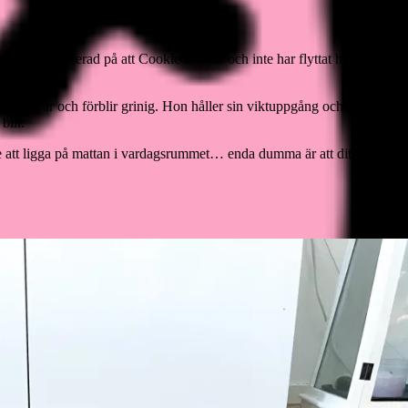
tt hon är irriterad på att Cookie är kvar och inte har flyttat hemifrån. Ho
olly är och förblir grinig. Hon håller sin viktuppgång och följer samm
blir.
e att ligga på mattan i vardagsrummet… enda dumma är att dit hittar ju