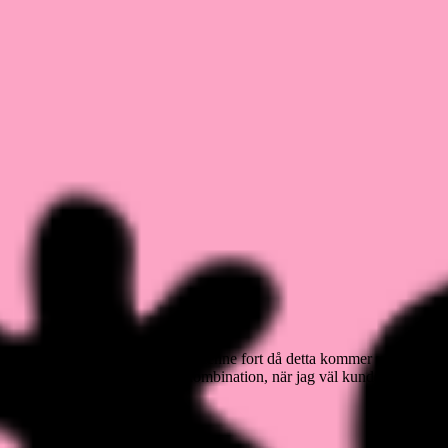
 Jo så är det. Jag valde att para henne fort då detta kommer vara henne
len så jag ville göra om samma kombination, när jag väl kunde.
llt enligt plan.