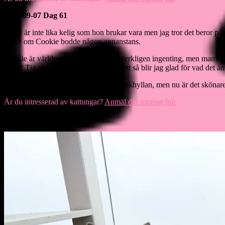
2022-09-07 Dag 61
Holly är inte lika kelig som hon brukar vara men jag tror det beror på a
bättre om Cookie bodde någon annanstans.
Cookie är världens snällaste och gör verkligen ingenting, men mamma H
tjejer? Tja, det hade ju varit kul. Oavsett så blir jag glad för vad det än 
Holly brukar oftast ligga högst upp i bokhyllan, men nu är det skönar
Är du intresserad av kattungar?
Anmäl ditt intresse här
2022-09-08 Dag 62