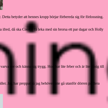
. Detta betyder att hennes kropp börjar förbereda sig för förlossning.
a ifred, då ska Cookie få leka med sin brorsa ett par dagar och Holly
va ner och känna sig trygg. Hon har lite feber och är lite dåsig till
ler. Jag har preppat så jag behöver inte gå utanför dörren på flera