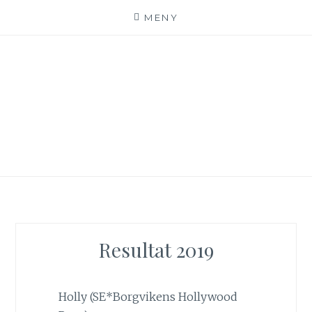
MENY
Hoppa
till
innehåll
SE*PINKALICIOUS
VÄLKOMMEN TILL VÅR LILLA KATTERIA!
Resultat 2019
Holly (SE*Borgvikens Hollywood