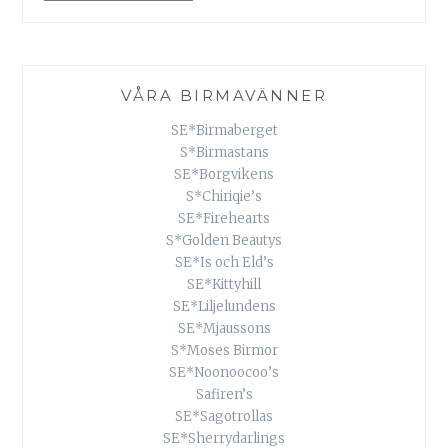
VÅRA BIRMAVÄNNER
SE*Birmaberget
S*Birmastans
SE*Borgvikens
S*Chiriqie’s
SE*Firehearts
S*Golden Beautys
SE*Is och Eld’s
SE*Kittyhill
SE*Liljelundens
SE*Mjaussons
S*Moses Birmor
SE*Noonoocoo’s
Safiren’s
SE*Sagotrollas
SE*Sherrydarlings