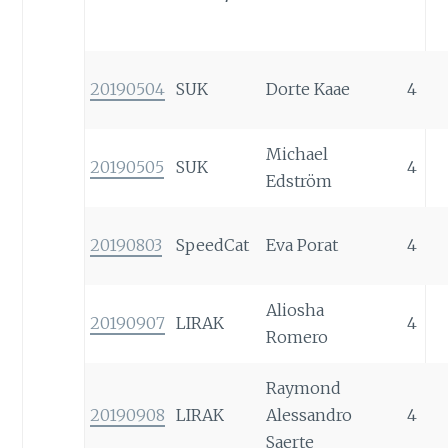
20190504
SUK
Dorte Kaae
4
Michael
20190505
SUK
4
Edström
20190803
SpeedCat
Eva Porat
4
Aliosha
20190907
LIRAK
4
Romero
Raymond
20190908
LIRAK
Alessandro
4
Saerte