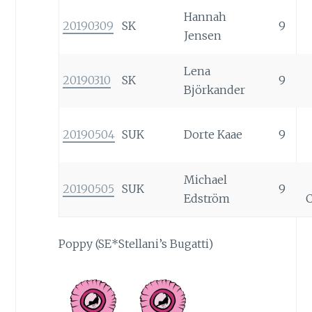
Hannah
20190309
SK
9
Jensen
Lena
20190310
SK
9
Björkander
20190504
SUK
Dorte Kaae
9
Michael
20190505
SUK
9
Edström
Poppy (SE*Stellani’s Bugatti)