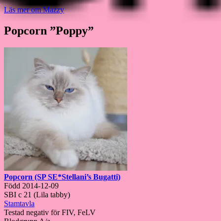
Läs mer om Mazzy
Popcorn ”Poppy”
Popcorn (SP SE*Stellani’s Bugatti)
Född 2014-12-09
SBI c 21 (Lila tabby)
Stamtavla
Testad negativ för FIV, FeLV