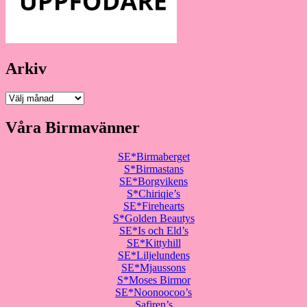
Arkiv
Arkiv
Våra Birmavänner
SE*Birmaberget
S*Birmastans
SE*Borgvikens
S*Chiriqie’s
SE*Firehearts
S*Golden Beautys
SE*Is och Eld’s
SE*Kittyhill
SE*Liljelundens
SE*Mjaussons
S*Moses Birmor
SE*Noonoocoo’s
Safiren’s