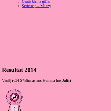
Gratis birma giffar
Seriestrip – Mazzy
Hoppa
till
innehåll
Välkommen till vår lilla katteria!
SE*Pinkalicious
Resultat 2014
Vanilj (CH S*Birmastans Hemma hos Julia)