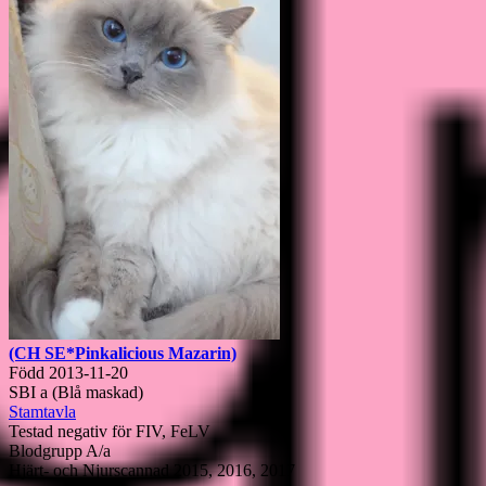
(CH SE*Pinkalicious Mazarin)
Född 2013-11-20
SBI a (Blå maskad)
Stamtavla
Testad negativ för FIV, FeLV
Blodgrupp A/a
Hjärt- och Njurscannad 2015, 2016, 2017