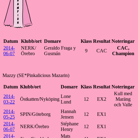
Datum
Klubb/ort
Domare
Klass
Resultat
Noteringar
2014-
NERK/
Geraldo Fraga y
CAC,
9
CAC
06-07
Örebro
Gusmán
Champion
Mazzy (SE*Pinkalicious Mazarin)
Datum
Klubb/ort
Domare
Klass
Resultat
Noteringar
Kull med
2014-
Lone
Östkatten/Nyköping
12
EX2
Maräng
03-22
Lund
och Valle
2014-
Hannah
SPIN/Göteborg
12
EX1
05-25
Jensen
2014-
Stéphane
NERK/Örebro
12
EX1
06-07
Henry
2014-
Mats