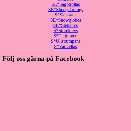
SE*Sagotrollas
SE*Sherrydarlings
S*Skessans
SE*Snowglobes
SE*Stellani’s
S*Storeklevs
S*Tjejringen
S*Ullstrumpans
S*Varicellas
Följ oss gärna på Facebook