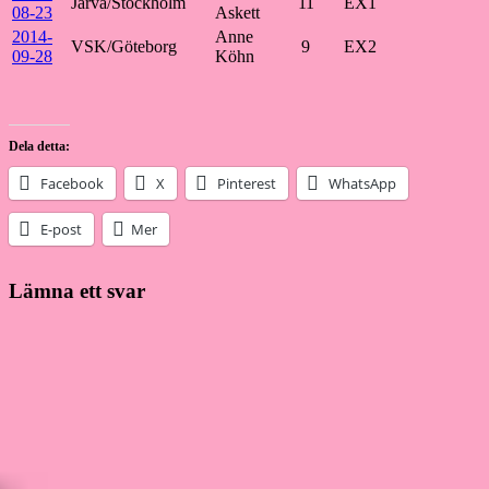
Järva/Stockholm
11
EX1
08-23
Askett
2014-
Anne
VSK/Göteborg
9
EX2
09-28
Köhn
Dela detta:
Facebook
X
Pinterest
WhatsApp
E-post
Mer
Lämna ett svar