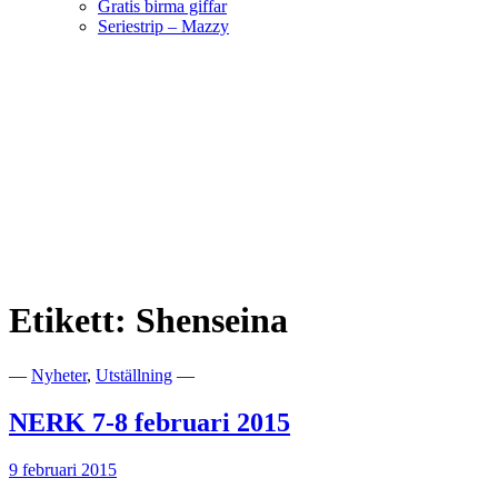
Gratis birma giffar
Seriestrip – Mazzy
Hoppa
till
innehåll
Välkommen till vår lilla katteria!
SE*Pinkalicious
Etikett:
Shenseina
—
Nyheter
,
Utställning
—
NERK 7-8 februari 2015
9 februari 2015