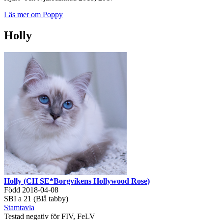
Läs mer om Poppy
Holly
Holly (CH SE*Borgvikens Hollywood Rose)
Född 2018-04-08
SBI a 21 (Blå tabby)
Stamtavla
Testad negativ för FIV, FeLV