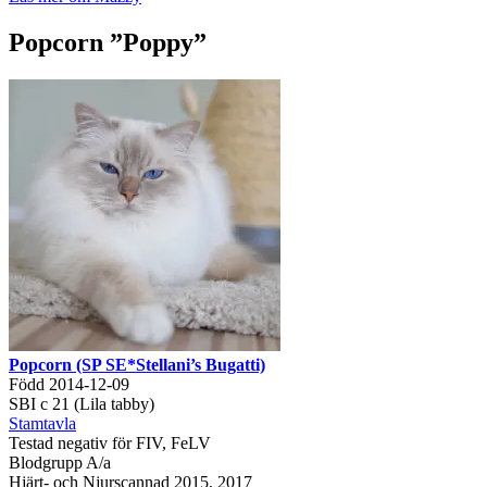
Popcorn ”Poppy”
Popcorn (SP SE*Stellani’s Bugatti)
Född 2014-12-09
SBI c 21 (Lila tabby)
Stamtavla
Testad negativ för FIV, FeLV
Blodgrupp A/a
Hjärt- och Njurscannad 2015, 2017