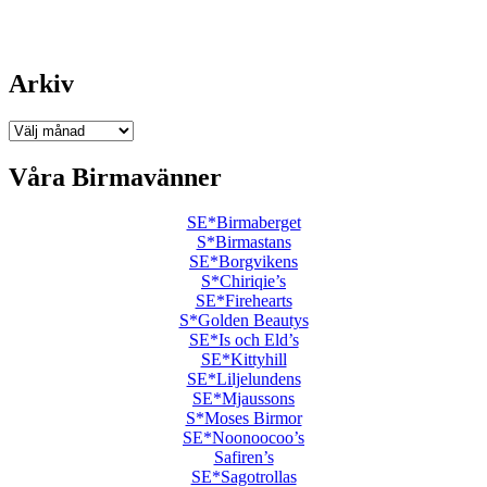
Arkiv
Arkiv
Våra Birmavänner
SE*Birmaberget
S*Birmastans
SE*Borgvikens
S*Chiriqie’s
SE*Firehearts
S*Golden Beautys
SE*Is och Eld’s
SE*Kittyhill
SE*Liljelundens
SE*Mjaussons
S*Moses Birmor
SE*Noonoocoo’s
Safiren’s
SE*Sagotrollas