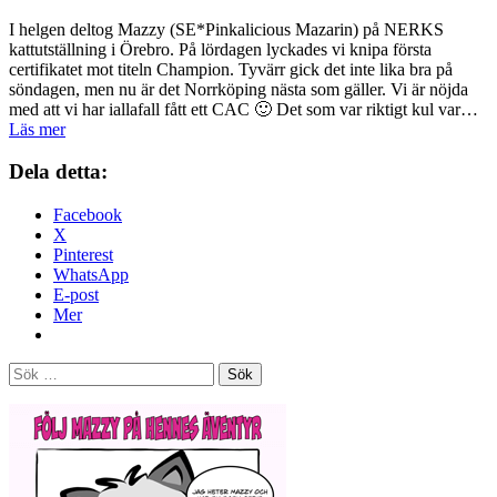
I helgen deltog Mazzy (SE*Pinkalicious Mazarin) på NERKS
kattutställning i Örebro. På lördagen lyckades vi knipa första
certifikatet mot titeln Champion. Tyvärr gick det inte lika bra på
söndagen, men nu är det Norrköping nästa som gäller. Vi är nöjda
med att vi har iallafall fått ett CAC 🙂 Det som var riktigt kul var…
NERK
Läs mer
7-
8
Dela detta:
februari
2015
Facebook
X
Pinterest
WhatsApp
E-post
Mer
Sök
efter: