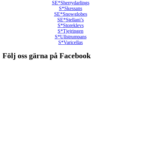
SE*Sherrydarlings
S*Skessans
SE*Snowglobes
SE*Stellani’s
S*Storeklevs
S*Tjejringen
S*Ullstrumpans
S*Varicellas
Följ oss gärna på Facebook