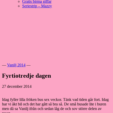
Gratis birma giffar
Seriestrip – Mazzy
Hoppa
till
innehåll
Välkommen till vår lilla katteria!
SE*Pinkalicious
—
Vanilj 2014
—
Fyrtiotredje dagen
27 december 2014
Idag fyller lilla fröken bus sex veckor. Tänk vad tiden går fort. Idag
har vi åkt bil och det har gått så bra så. De små busade lite i buren
men då sa Vanilj ifrån och sedan låg de och sov större delen av