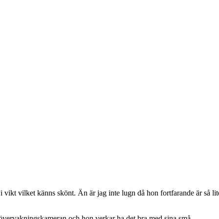
 vikt vilket känns skönt. Än är jag inte lugn då hon fortfarande är så li
i övervakningskameran och hon verkar ha det bra med sina små.