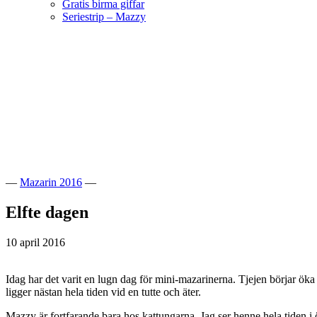
Gratis birma giffar
Seriestrip – Mazzy
Hoppa
till
innehåll
Välkommen till vår lilla katteria!
SE*Pinkalicious
—
Mazarin 2016
—
Elfte dagen
10 april 2016
Idag har det varit en lugn dag för mini-mazarinerna. Tjejen börjar öka i
ligger nästan hela tiden vid en tutte och äter.
Mazzy är fortfarande bara hos kattungarna. Jag ser henne hela tiden 