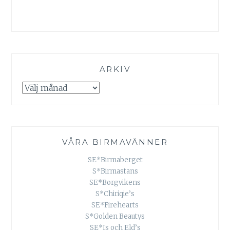
ARKIV
Arkiv
VÅRA BIRMAVÄNNER
SE*Birmaberget
S*Birmastans
SE*Borgvikens
S*Chiriqie’s
SE*Firehearts
S*Golden Beautys
SE*Is och Eld’s