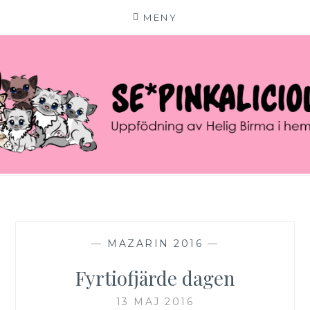
MENY
Hoppa
till
innehåll
SE*PINKALICIOUS
VÄLKOMMEN TILL VÅR LILLA KATTERIA!
—
MAZARIN 2016
—
Fyrtiofjärde dagen
13 MAJ 2016