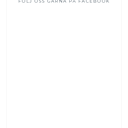
FÖLJ OSS GÄRNA PÅ FACEBOOK