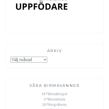
ARKIV
Arkiv
VÅRA BIRMAVÄNNER
SE*Birmaberget
S*Birmastans
SE*Borgvikens