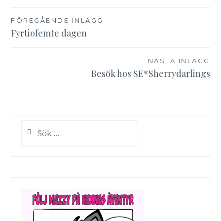
Inläggsnavigering
FÖREGÅENDE INLÄGG
Fyrtiofemte dagen
NÄSTA INLÄGG
Besök hos SE*Sherrydarlings
Sök
efter: