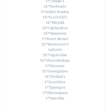
S*Chiriqie’s
SE*Firehearts
S*Golden Beautys
SE*Is och Eld’s
SE*Kittyhill
SE*Liljelundens
SE*Mjaussons
S*Moses Birmor
SE*Noonoocoo’s
Safiren’s
SE*Sagotrollas
SE*Sherrydarlings
S*Skessans
SE*Snowglobes
SE*Stellani’s
S*Storeklevs
S*Tjejringen
S*Ullstrumpans
S*Varicellas