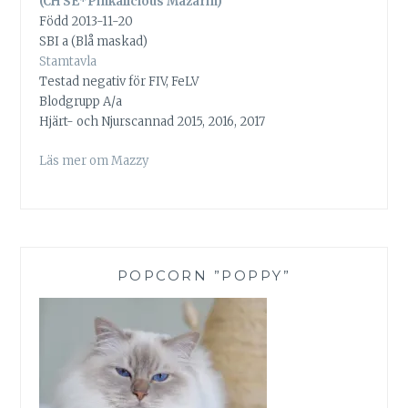
(CH SE*Pinkalicious Mazarin)
Född 2013-11-20
SBI a (Blå maskad)
Stamtavla
Testad negativ för FIV, FeLV
Blodgrupp A/a
Hjärt- och Njurscannad 2015, 2016, 2017
Läs mer om Mazzy
POPCORN ”POPPY”