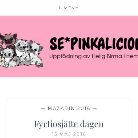
MENY
Hoppa
till
innehåll
SE*PINKALICIOUS
VÄLKOMMEN TILL VÅR LILLA KATTERIA!
—
MAZARIN 2016
—
Fyrtiosjätte dagen
15 MAJ 2016