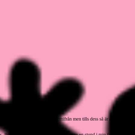
jligt. Imorgon flyttar hon hemifrån men tills dess så är det vi. Poppy
som bara den.
. Ibland får jag låna henne och ha henne en stund i min famn. Oj så sö