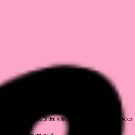
 tycker nog att Mandel är den roligaste kattungen då han leker mycket
t hon är. Vilket temperament!