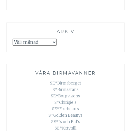
ARKIV
Arkiv
VÅRA BIRMAVÄNNER
SE*Birmaberget
S*Birmastans
SE*Borgvikens
S*Chiriqie’s
SE*Firehearts
S*Golden Beautys
SE*Is och Eld’s
SE*Kittyhill