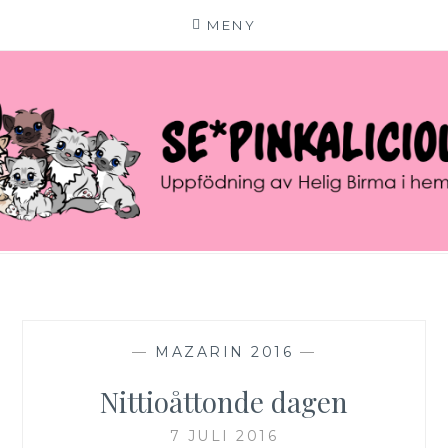
MENY
Hoppa
till
innehåll
SE*PINKALICIOUS
VÄLKOMMEN TILL VÅR LILLA KATTERIA!
—
MAZARIN 2016
—
Nittioåttonde dagen
7 JULI 2016