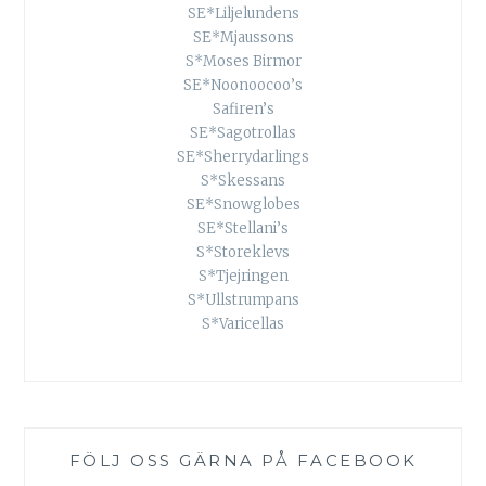
SE*Liljelundens
SE*Mjaussons
S*Moses Birmor
SE*Noonoocoo’s
Safiren’s
SE*Sagotrollas
SE*Sherrydarlings
S*Skessans
SE*Snowglobes
SE*Stellani’s
S*Storeklevs
S*Tjejringen
S*Ullstrumpans
S*Varicellas
FÖLJ OSS GÄRNA PÅ FACEBOOK