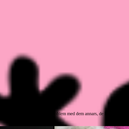
e lösa i magen. Men det är inga problem med dem annars, de leker och härj