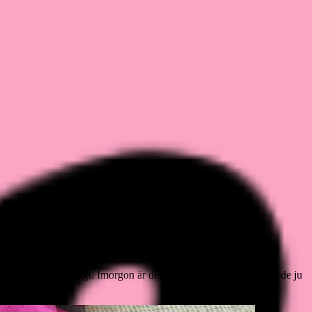
ar precis som vanligt. Imorgon är det dags och fota dem, då blir de ju