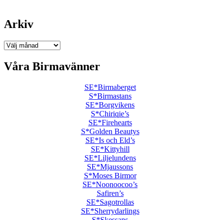
Arkiv
Arkiv
Våra Birmavänner
SE*Birmaberget
S*Birmastans
SE*Borgvikens
S*Chiriqie’s
SE*Firehearts
S*Golden Beautys
SE*Is och Eld’s
SE*Kittyhill
SE*Liljelundens
SE*Mjaussons
S*Moses Birmor
SE*Noonoocoo’s
Safiren’s
SE*Sagotrollas
SE*Sherrydarlings
S*Skessans