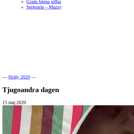
Gratis birma giffar
Seriestrip – Mazzy
Hoppa
till
innehåll
Välkommen till vår lilla katteria!
SE*Pinkalicious
—
Holly 2020
—
Tjugoandra dagen
15 maj 2020