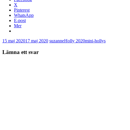
X
Pinterest
WhatsApp
E-post
Mer
15 maj 2020
17 maj 2020
suzanne
Holly 2020
mini-hollys
Lämna ett svar