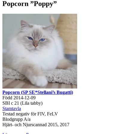
Popcorn ”Poppy”
Popcorn (SP SE*Stellani’s Bugatti)
Född 2014-12-09
SBI c 21 (Lila tabby)
Stamtavla
Testad negativ för FIV, FeLV
Blodgrupp A/a
Hjärt- och Njurscannad 2015, 2017