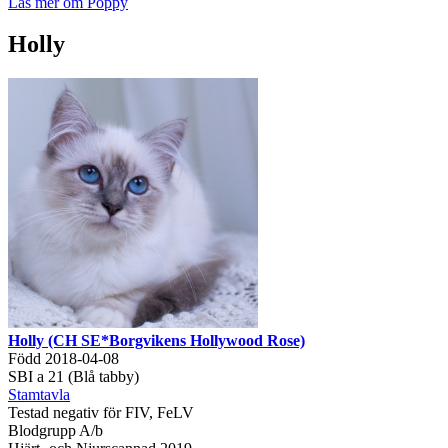
Läs mer om Poppy
Holly
Holly (CH SE*Borgvikens Hollywood Rose)
Född 2018-04-08
SBI a 21 (Blå tabby)
Stamtavla
Testad negativ för FIV, FeLV
Blodgrupp A/b