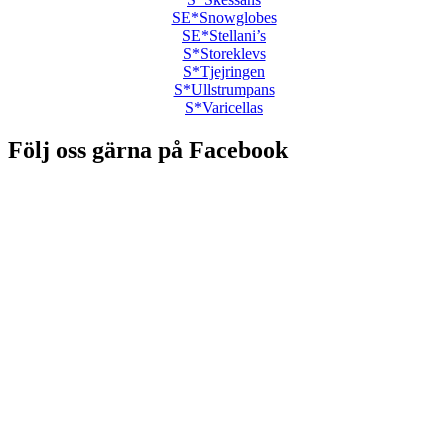
SE*Snowglobes
SE*Stellani’s
S*Storeklevs
S*Tjejringen
S*Ullstrumpans
S*Varicellas
Följ oss gärna på Facebook