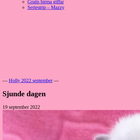
Gratis birma giffar
Seriestrip – Mazzy
Hoppa
till
innehåll
Välkommen till vår lilla katteria!
SE*Pinkalicious
—
Holly 2022 september
—
Sjunde dagen
19 september 2022