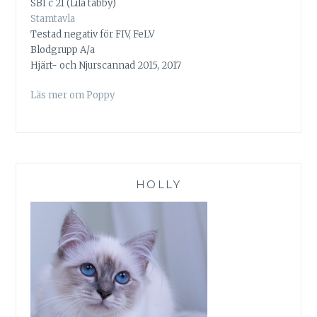
SBI c 21 (Lila tabby)
Stamtavla
Testad negativ för FIV, FeLV
Blodgrupp A/a
Hjärt- och Njurscannad 2015, 2017
Läs mer om Poppy
HOLLY