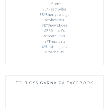
Safiren’s
SE*Sagotrollas
SE*Sherrydarlings
S*Skessans
SE*Snowglobes
SE*Stellani’s
S*Storeklevs
S*Tjejringen
S*Ullstrumpans
S*Varicellas
FÖLJ OSS GÄRNA PÅ FACEBOOK