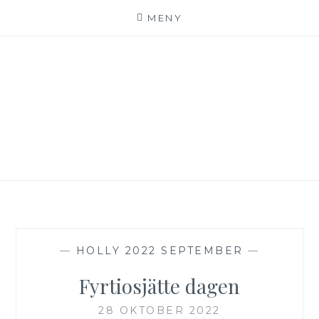
MENY
Hoppa
till
innehåll
SE*PINKALICIOUS
VÄLKOMMEN TILL VÅR LILLA KATTERIA!
—
HOLLY 2022 SEPTEMBER
—
Fyrtiosjätte dagen
28 OKTOBER 2022