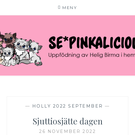
MENY
Hoppa
till
innehåll
SE*PINKALICIOUS
VÄLKOMMEN TILL VÅR LILLA KATTERIA!
—
HOLLY 2022 SEPTEMBER
—
Sjuttiosjätte dagen
26 NOVEMBER 2022