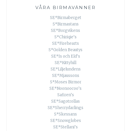
VÅRA BIRMAVÄNNER
SE*Birmaberget
S*Birmastans
SE*Borgvikens
S*Chiriqie’s
SE*Firehearts
S*Golden Beautys
SE*Is och Eld’s
SE*Kittyhill
SE*Liljelundens
SE*Mjaussons
S*Moses Birmor
SE*Noonoocoo’s
Safiren’s
SE*Sagotrollas
SE*Sherrydarlings
S*Skessans
SE*Snowglobes
SE*Stellani’s