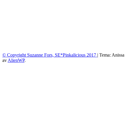
© Copyright Suzanne Fors, SE*Pinkalicious 2017
|
Tema: Anissa
av
AlienWP
.