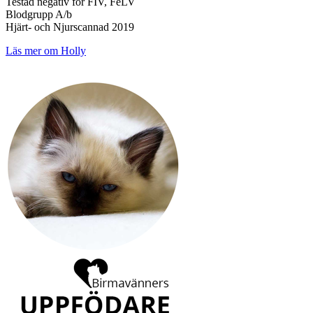
Testad negativ för FIV, FeLV
Blodgrupp A/b
Hjärt- och Njurscannad 2019
Läs mer om Holly