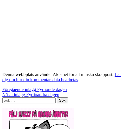
Denna webbplats använder Akismet för att minska skräppost.
Lär
dig om hur din kommentarsdata bearbetas
.
Inläggsnavigering
Föregående inlägg
Fyrtionde dagen
Nästa inlägg
Fyrtioandra dagen
Sök
efter: