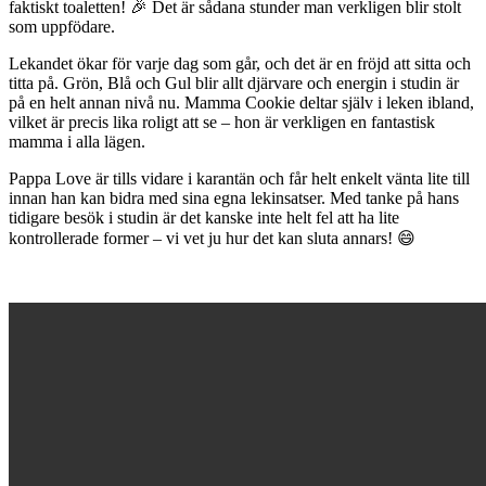
faktiskt toaletten! 🎉 Det är sådana stunder man verkligen blir stolt
som uppfödare.
Lekandet ökar för varje dag som går, och det är en fröjd att sitta och
titta på. Grön, Blå och Gul blir allt djärvare och energin i studin är
på en helt annan nivå nu. Mamma Cookie deltar själv i leken ibland,
vilket är precis lika roligt att se – hon är verkligen en fantastisk
mamma i alla lägen.
Pappa Love är tills vidare i karantän och får helt enkelt vänta lite till
innan han kan bidra med sina egna lekinsatser. Med tanke på hans
tidigare besök i studin är det kanske inte helt fel att ha lite
kontrollerade former – vi vet ju hur det kan sluta annars! 😄