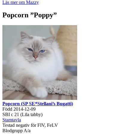
Läs mer om Mazzy
Popcorn ”Poppy”
Popcorn (SP SE*Stellani’s Bugatti)
Född 2014-12-09
SBI c 21 (Lila tabby)
Stamtavla
Testad negativ för FIV, FeLV
Blodgrupp A/a