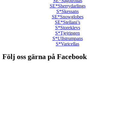
SE*Sagotrollas
SE*Sherrydarlings
S*Skessans
SE*Snowglobes
SE*Stellani’s
S*Storeklevs
S*Tjejringen
S*Ullstrumpans
S*Varicellas
Följ oss gärna på Facebook