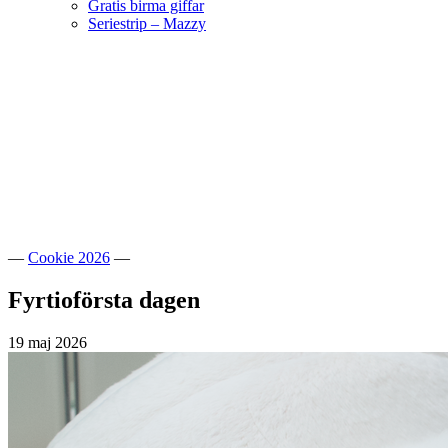
Gratis birma giffar
Seriestrip – Mazzy
Hoppa
till
innehåll
Välkommen till vår lilla katteria!
SE*Pinkalicious
—
Cookie 2026
—
Fyrtioförsta dagen
19 maj 2026