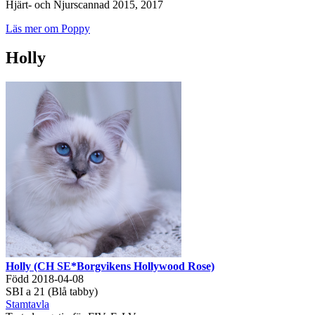
Hjärt- och Njurscannad 2015, 2017
Läs mer om Poppy
Holly
Holly (CH SE*Borgvikens Hollywood Rose)
Född 2018-04-08
SBI a 21 (Blå tabby)
Stamtavla