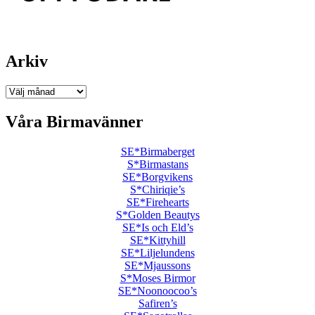
Arkiv
Arkiv
Våra Birmavänner
SE*Birmaberget
S*Birmastans
SE*Borgvikens
S*Chiriqie’s
SE*Firehearts
S*Golden Beautys
SE*Is och Eld’s
SE*Kittyhill
SE*Liljelundens
SE*Mjaussons
S*Moses Birmor
SE*Noonoocoo’s
Safiren’s