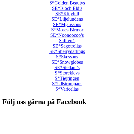
S*Golden Beautys
SE*Is och Eld’s
SE*Kittyhill
SE*Liljelundens
SE*Mjaussons
S*Moses Birmor
SE*Noonoocoo’s
Safiren’s
SE*Sagotrollas
SE*Sherrydarlings
S*Skessans
SE*Snowglobes
SE*Stellani’s
S*Storeklevs
S*Tjejringen
S*Ullstrumpans
S*Varicellas
Följ oss gärna på Facebook