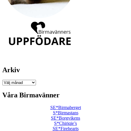
Arkiv
Arkiv
Våra Birmavänner
SE*Birmaberget
S*Birmastans
SE*Borgvikens
S*Chiriqie’s
SE*Firehearts