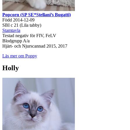
Popcorn (SP SE*Stellani’s Bugatti)
Född 2014-12-09
SBI c 21 (Lila tabby)
Stamtavla
Testad negativ för FIV, FeLV
Blodgrupp A/a
Hjärt- och Njurscannad 2015, 2017
Läs mer om Poppy
Holly