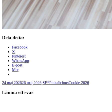
Dela detta:
Facebook
X
Pinterest
WhatsApp
E-post
Mer
24 maj 2026
26 maj 2026
SE*Pinkalicious
Cookie 2026
Lämna ett svar