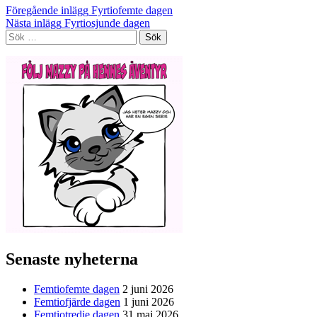
Inläggsnavigering
Föregående inlägg
Fyrtiofemte dagen
Nästa inlägg
Fyrtiosjunde dagen
Sök
efter:
Senaste nyheterna
Femtiofemte dagen
2 juni 2026
Femtiofjärde dagen
1 juni 2026
Femtiotredje dagen
31 maj 2026