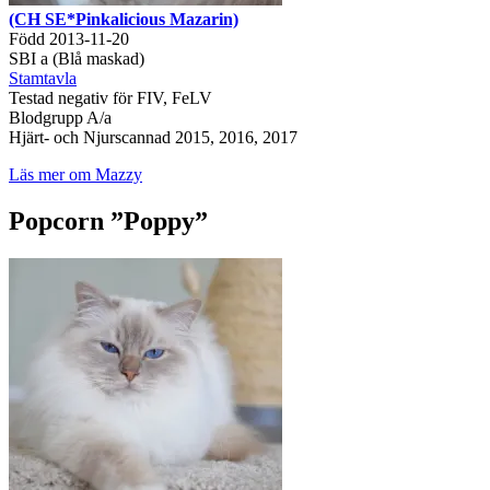
(CH SE*Pinkalicious Mazarin)
Född 2013-11-20
SBI a (Blå maskad)
Stamtavla
Testad negativ för FIV, FeLV
Blodgrupp A/a
Hjärt- och Njurscannad 2015, 2016, 2017
Läs mer om Mazzy
Popcorn ”Poppy”