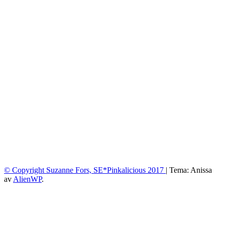
© Copyright Suzanne Fors, SE*Pinkalicious 2017
|
Tema: Anissa
av
AlienWP
.