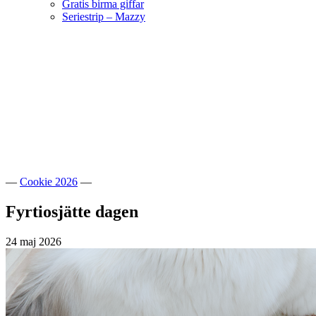
Gratis birma giffar
Seriestrip – Mazzy
Hoppa
till
innehåll
Välkommen till vår lilla katteria!
SE*Pinkalicious
—
Cookie 2026
—
Fyrtiosjätte dagen
24 maj 2026