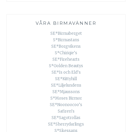
VÅRA BIRMAVÄNNER
SE*Birmaberget
S*Birmastans
SE*Borgvikens
S*Chiriqie’s
SE*Firehearts
S*Golden Beautys
SE*Is och Eld’s
SE*Kittyhill
SE*Liljelundens
SE*Mjaussons
S*Moses Birmor
SE*Noonoocoo’s
Safiren’s
SE*Sagotrollas
SE*Sherrydarlings
S*Skessans