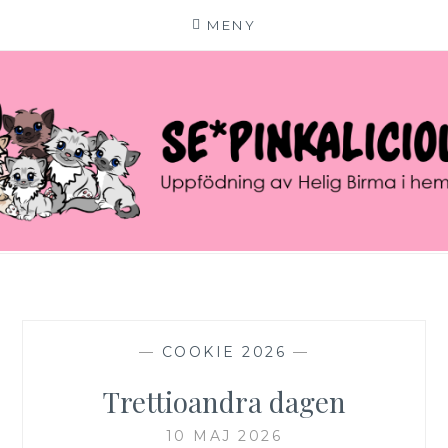
MENY
Hoppa
till
innehåll
SE*PINKALICIOUS
VÄLKOMMEN TILL VÅR LILLA KATTERIA!
—
COOKIE 2026
—
Trettioandra dagen
10 MAJ 2026