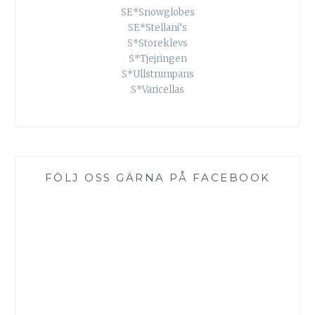
SE*Snowglobes
SE*Stellani’s
S*Storeklevs
S*Tjejringen
S*Ullstrumpans
S*Varicellas
FÖLJ OSS GÄRNA PÅ FACEBOOK