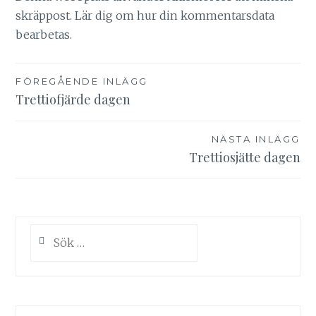
skräppost.
Lär dig om hur din kommentarsdata
bearbetas
.
Inläggsnavigering
FÖREGÅENDE INLÄGG
Trettiofjärde dagen
NÄSTA INLÄGG
Trettiosjätte dagen
Sök
efter: