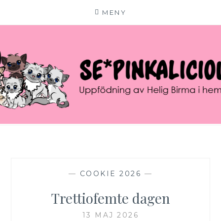
MENY
Hoppa
till
innehåll
SE*PINKALICIOUS
VÄLKOMMEN TILL VÅR LILLA KATTERIA!
—
COOKIE 2026
—
Trettiofemte dagen
13 MAJ 2026