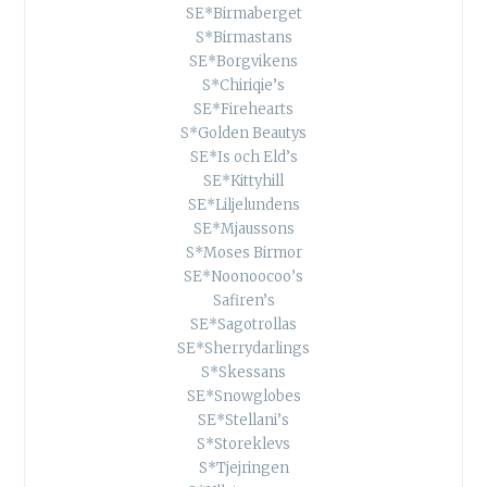
SE*Birmaberget
S*Birmastans
SE*Borgvikens
S*Chiriqie’s
SE*Firehearts
S*Golden Beautys
SE*Is och Eld’s
SE*Kittyhill
SE*Liljelundens
SE*Mjaussons
S*Moses Birmor
SE*Noonoocoo’s
Safiren’s
SE*Sagotrollas
SE*Sherrydarlings
S*Skessans
SE*Snowglobes
SE*Stellani’s
S*Storeklevs
S*Tjejringen