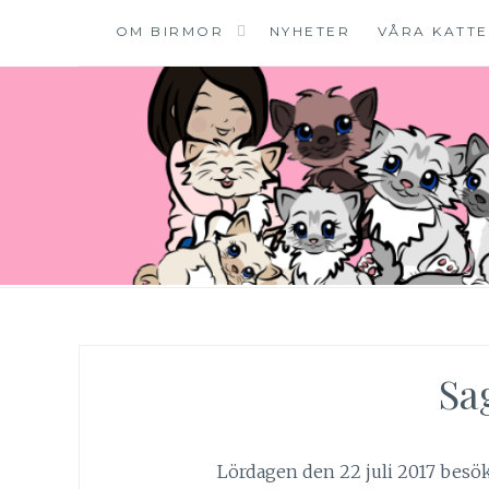
OM BIRMOR
NYHETER
VÅRA KATT
Hoppa
till
innehåll
SE*PINKALICIOUS
VÄLKOMMEN TILL VÅR LILLA KATTERIA!
Sa
Lördagen den 22 juli 2017 besök