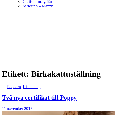
Gratis birma giffar
Seriestrip – Mazzy
Hoppa
till
innehåll
Välkommen till vår lilla katteria!
SE*Pinkalicious
Etikett:
Birkakattuställning
—
Popcorn
,
Utställning
—
Två nya certifikat till Poppy
11 november 2017