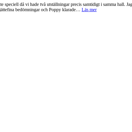
 lite speciell då vi hade två utställningar precis samtidigt i samma hall.
Två
ck jättefina bedömningar och Poppy klarade…
Läs mer
nya
certifikat
till
Poppy