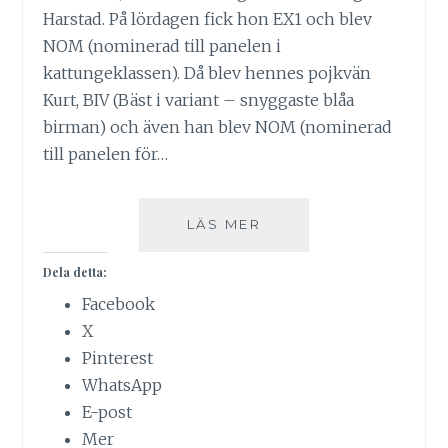
Harstad. På lördagen fick hon EX1 och blev
NOM (nominerad till panelen i
kattungeklassen). Då blev hennes pojkvän
Kurt, BIV (Bäst i variant – snyggaste blåa
birman) och även han blev NOM (nominerad
till panelen för…
FLERA
LÄS MER
PINKALICIOUSKATTE
PÅ
Dela detta:
UTSTÄLLNING!
Facebook
X
Pinterest
WhatsApp
E-post
Mer