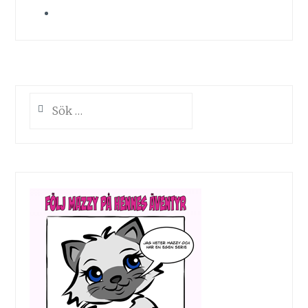
Sök
efter: