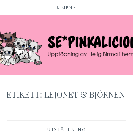
MENY
Hoppa
till
innehåll
SE*PINKALICIOUS
VÄLKOMMEN TILL VÅR LILLA KATTERIA!
ETIKETT:
LEJONET & BJÖRNEN
—
UTSTÄLLNING
—