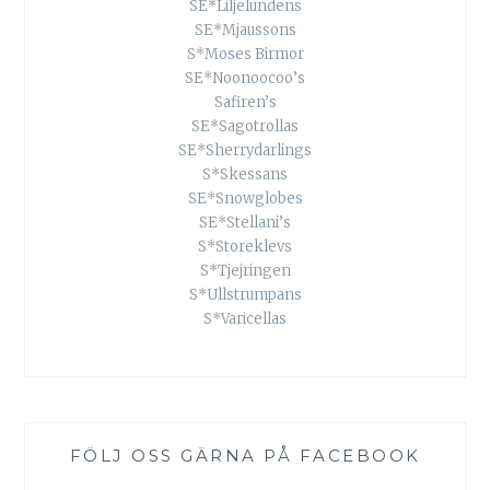
SE*Liljelundens
SE*Mjaussons
S*Moses Birmor
SE*Noonoocoo’s
Safiren’s
SE*Sagotrollas
SE*Sherrydarlings
S*Skessans
SE*Snowglobes
SE*Stellani’s
S*Storeklevs
S*Tjejringen
S*Ullstrumpans
S*Varicellas
FÖLJ OSS GÄRNA PÅ FACEBOOK