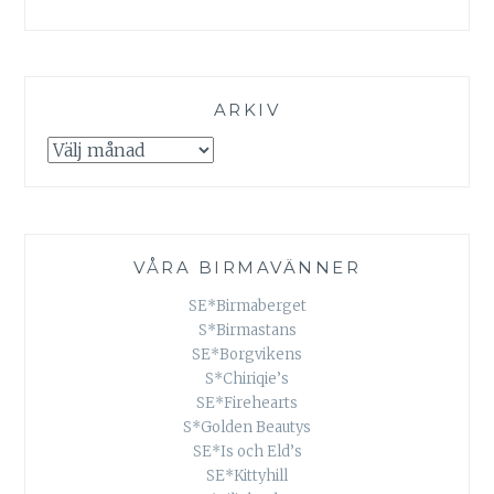
ARKIV
Arkiv
VÅRA BIRMAVÄNNER
SE*Birmaberget
S*Birmastans
SE*Borgvikens
S*Chiriqie’s
SE*Firehearts
S*Golden Beautys
SE*Is och Eld’s
SE*Kittyhill