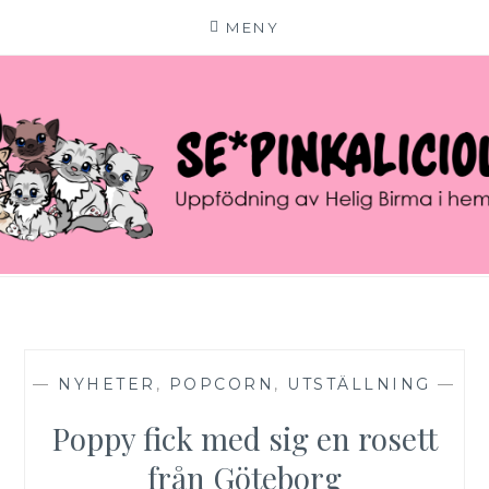
MENY
Hoppa
till
innehåll
SE*PINKALICIOUS
VÄLKOMMEN TILL VÅR LILLA KATTERIA!
—
NYHETER
,
POPCORN
,
UTSTÄLLNING
—
Poppy fick med sig en rosett
från Göteborg