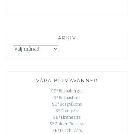
ARKIV
Arkiv
VÅRA BIRMAVÄNNER
SE*Birmaberget
S*Birmastans
SE*Borgvikens
S*Chiriqie’s
SE*Firehearts
S*Golden Beautys
SE*Is och Eld’s