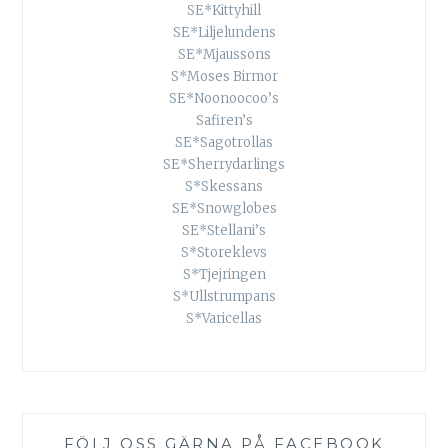
SE*Kittyhill
SE*Liljelundens
SE*Mjaussons
S*Moses Birmor
SE*Noonoocoo’s
Safiren’s
SE*Sagotrollas
SE*Sherrydarlings
S*Skessans
SE*Snowglobes
SE*Stellani’s
S*Storeklevs
S*Tjejringen
S*Ullstrumpans
S*Varicellas
FÖLJ OSS GÄRNA PÅ FACEBOOK