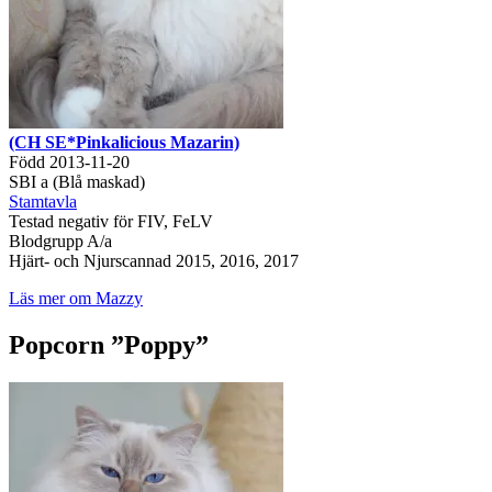
(CH SE*Pinkalicious Mazarin)
Född 2013-11-20
SBI a (Blå maskad)
Stamtavla
Testad negativ för FIV, FeLV
Blodgrupp A/a
Hjärt- och Njurscannad 2015, 2016, 2017
Läs mer om Mazzy
Popcorn ”Poppy”