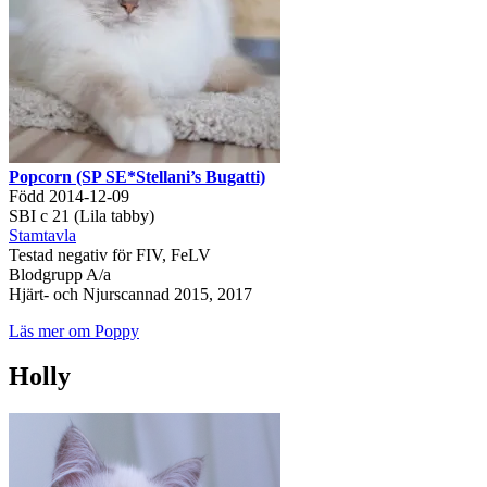
Popcorn (SP SE*Stellani’s Bugatti)
Född 2014-12-09
SBI c 21 (Lila tabby)
Stamtavla
Testad negativ för FIV, FeLV
Blodgrupp A/a
Hjärt- och Njurscannad 2015, 2017
Läs mer om Poppy
Holly