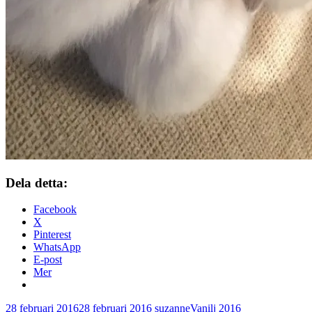
Dela detta:
Facebook
X
Pinterest
WhatsApp
E-post
Mer
28 februari 2016
28 februari 2016
suzanne
Vanilj 2016