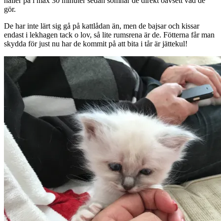
håller på i max 30 minuter sedan somnar de direkt oavsett vad de
gör.
De har inte lärt sig gå på kattlådan än, men de bajsar och kissar
endast i lekhagen tack o lov, så lite rumsrena är de. Fötterna får man
skydda för just nu har de kommit på att bita i tår är jättekul!