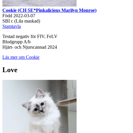
Cookie (CH SE*Pinkalicious Marilyn Monroe)
Född 2022-03-07
SBI c (Lila maskad)
Stamtavla
Testad negativ för FIV, FeLV
Blodgrupp A/b
Hjärt- och Njurscannad 2024
Läs mer om Cookie
Love