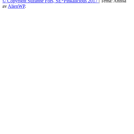
© Copyright Suzanne Fors, SE*Pinkalicious 2017
|
Tema: Anissa
av
AlienWP
.