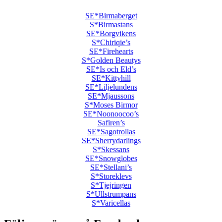
SE*Birmaberget
S*Birmastans
SE*Borgvikens
S*Chiriqie’s
SE*Firehearts
S*Golden Beautys
SE*Is och Eld’s
SE*Kittyhill
SE*Liljelundens
SE*Mjaussons
S*Moses Birmor
SE*Noonoocoo’s
Safiren’s
SE*Sagotrollas
SE*Sherrydarlings
S*Skessans
SE*Snowglobes
SE*Stellani’s
S*Storeklevs
S*Tjejringen
S*Ullstrumpans
S*Varicellas