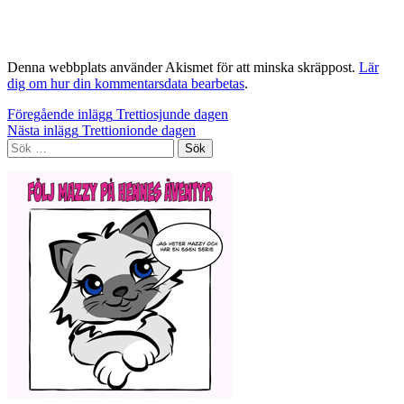
Denna webbplats använder Akismet för att minska skräppost.
Lär
dig om hur din kommentarsdata bearbetas
.
Inläggsnavigering
Föregående inlägg
Trettiosjunde dagen
Nästa inlägg
Trettionionde dagen
Sök
efter: