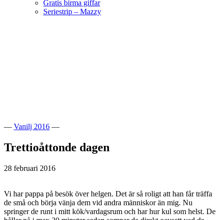
Gratis birma giffar
Seriestrip – Mazzy
Hoppa
till
innehåll
Välkommen till vår lilla katteria!
SE*Pinkalicious
—
Vanilj 2016
—
Trettioåttonde dagen
28 februari 2016
Vi har pappa på besök över helgen. Det är så roligt att han får träffa
de små och börja vänja dem vid andra människor än mig. Nu
springer de runt i mitt kök/vardagsrum och har hur kul som helst. De