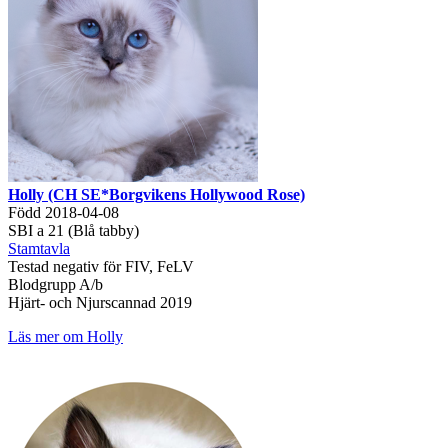
Holly (CH SE*Borgvikens Hollywood Rose)
Född 2018-04-08
SBI a 21 (Blå tabby)
Stamtavla
Testad negativ för FIV, FeLV
Blodgrupp A/b
Hjärt- och Njurscannad 2019
Läs mer om Holly