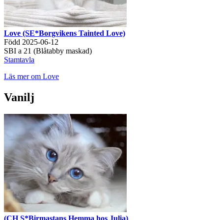
Love (SE*Borgvikens Tainted Love)
Född 2025-06-12
SBI a 21 (Blåtabby maskad)
Stamtavla
Läs mer om Love
Vanilj
(CH S*Birmastans Hemma hos Julia)