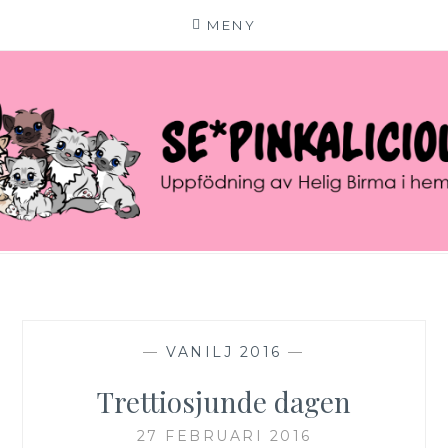
MENY
Hoppa
till
innehåll
SE*PINKALICIOUS
VÄLKOMMEN TILL VÅR LILLA KATTERIA!
—
VANILJ 2016
—
Trettiosjunde dagen
27 FEBRUARI 2016