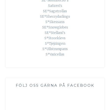
SE*Noonoocoo’s
Safiren’s
SE*Sagotrollas
SE*Sherrydarlings
S*Skessans
SE*Snowglobes
SE*Stellani’s
S*Storeklevs
S*Tjejringen
S*Ullstrumpans
S*Varicellas
FÖLJ OSS GÄRNA PÅ FACEBOOK