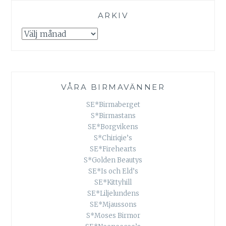
ARKIV
Arkiv
VÅRA BIRMAVÄNNER
SE*Birmaberget
S*Birmastans
SE*Borgvikens
S*Chiriqie’s
SE*Firehearts
S*Golden Beautys
SE*Is och Eld’s
SE*Kittyhill
SE*Liljelundens
SE*Mjaussons
S*Moses Birmor