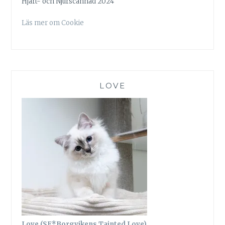
Hjärt- och Njurscannad 2024
Läs mer om Cookie
LOVE
Love (SE*Borgvikens Tainted Love)