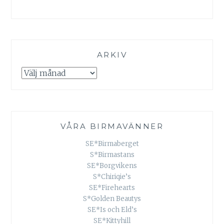
ARKIV
Arkiv
VÅRA BIRMAVÄNNER
SE*Birmaberget
S*Birmastans
SE*Borgvikens
S*Chiriqie’s
SE*Firehearts
S*Golden Beautys
SE*Is och Eld’s
SE*Kittyhill