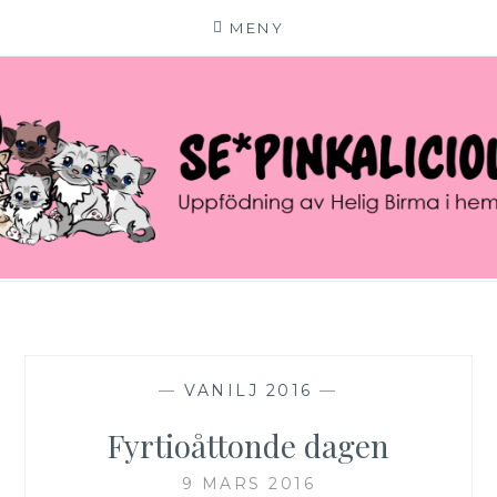
MENY
Hoppa
till
innehåll
SE*PINKALICIOUS
VÄLKOMMEN TILL VÅR LILLA KATTERIA!
—
VANILJ 2016
—
Fyrtioåttonde dagen
9 MARS 2016