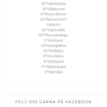
SE*Liljelundens
SE*Mjaussons
S*Moses Birmor
SE*Noonoocoo’s
Safiren’s
SE*Sagotrollas
SE*Sherrydarlings
S*Skessans
SE*Snowglobes
SE*Stellani’s
S*Storeklevs
S*Tjejringen
S*Ullstrumpans
S*Varicellas
FÖLJ OSS GÄRNA PÅ FACEBOOK