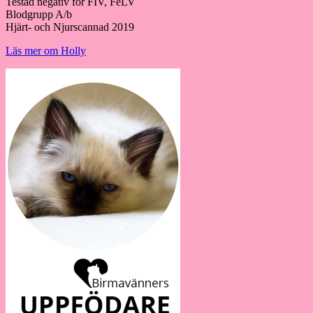
Testad negativ för FIV, FeLV
Blodgrupp A/b
Hjärt- och Njurscannad 2019
Läs mer om Holly