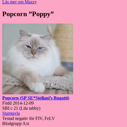
Läs mer om Mazzy
Popcorn ”Poppy”
Popcorn (SP SE*Stellani’s Bugatti)
Född 2014-12-09
SBI c 21 (Lila tabby)
Stamtavla
Testad negativ för FIV, FeLV
Blodgrupp A/a