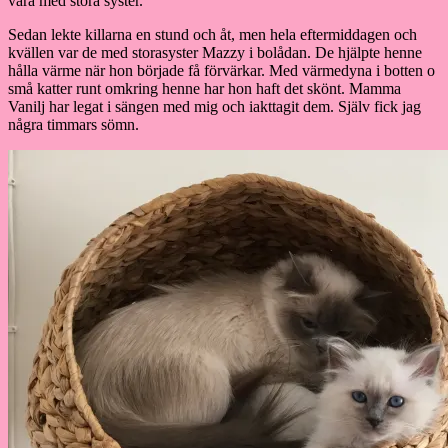
vara med stora syster.
Sedan lekte killarna en stund och åt, men hela eftermiddagen och
kvällen var de med storasyster Mazzy i bolådan. De hjälpte henne
hålla värme när hon började få förvärkar. Med värmedyna i botten o
små katter runt omkring henne har hon haft det skönt. Mamma
Vanilj har legat i sängen med mig och iakttagit dem. Själv fick jag
några timmars sömn.