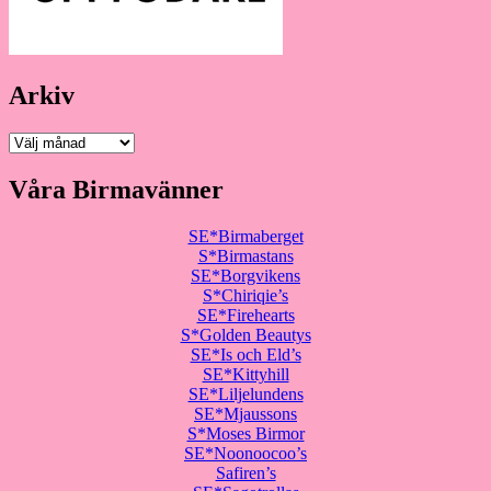
Arkiv
Arkiv
Våra Birmavänner
SE*Birmaberget
S*Birmastans
SE*Borgvikens
S*Chiriqie’s
SE*Firehearts
S*Golden Beautys
SE*Is och Eld’s
SE*Kittyhill
SE*Liljelundens
SE*Mjaussons
S*Moses Birmor
SE*Noonoocoo’s
Safiren’s