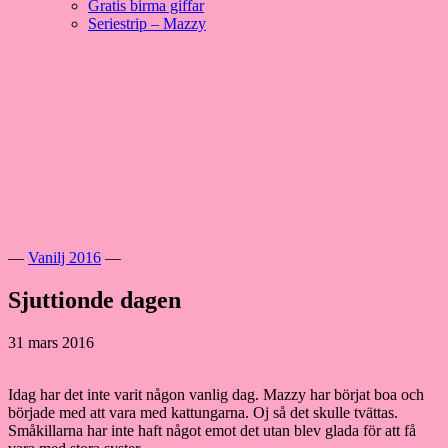
Gratis birma giffar
Seriestrip – Mazzy
Hoppa
till
innehåll
Välkommen till vår lilla katteria!
SE*Pinkalicious
—
Vanilj 2016
—
Sjuttionde dagen
31 mars 2016
Idag har det inte varit någon vanlig dag. Mazzy har börjat boa och
började med att vara med kattungarna. Oj så det skulle tvättas.
Småkillarna har inte haft något emot det utan blev glada för att få