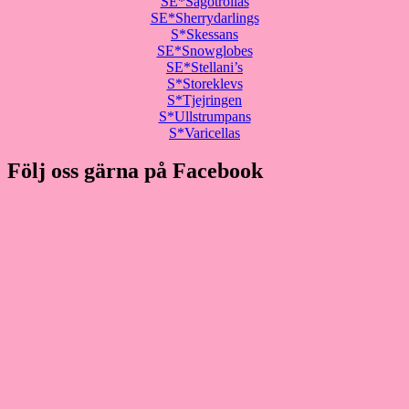
SE*Sagotrollas
SE*Sherrydarlings
S*Skessans
SE*Snowglobes
SE*Stellani’s
S*Storeklevs
S*Tjejringen
S*Ullstrumpans
S*Varicellas
Följ oss gärna på Facebook