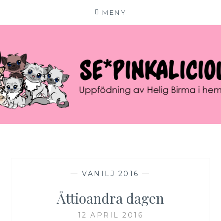
MENY
Hoppa
till
innehåll
SE*PINKALICIOUS
VÄLKOMMEN TILL VÅR LILLA KATTERIA!
—
VANILJ 2016
—
Åttioandra dagen
12 APRIL 2016