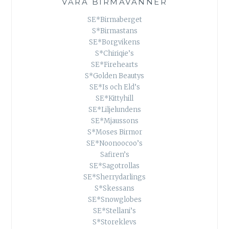
VÅRA BIRMAVÄNNER
SE*Birmaberget
S*Birmastans
SE*Borgvikens
S*Chiriqie’s
SE*Firehearts
S*Golden Beautys
SE*Is och Eld’s
SE*Kittyhill
SE*Liljelundens
SE*Mjaussons
S*Moses Birmor
SE*Noonoocoo’s
Safiren’s
SE*Sagotrollas
SE*Sherrydarlings
S*Skessans
SE*Snowglobes
SE*Stellani’s
S*Storeklevs