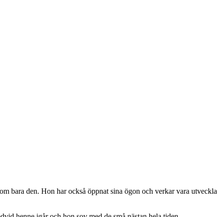
om bara den. Hon har också öppnat sina ögon och verkar vara utvecklad f
edvid henne igår och hon sov med de små nästan hela tiden.