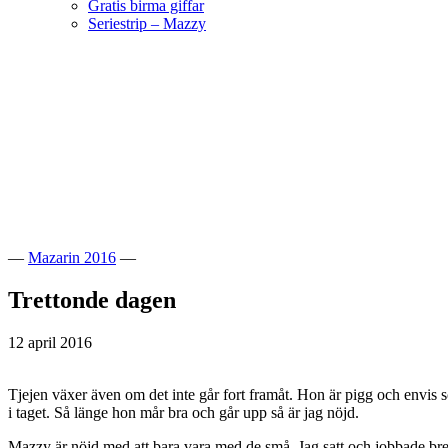
Gratis birma giffar
Seriestrip – Mazzy
Hoppa
till
innehåll
Välkommen till vår lilla katteria!
SE*Pinkalicious
—
Mazarin 2016
—
Trettonde dagen
12 april 2016
Tjejen växer även om det inte går fort framåt. Hon är pigg och envis s
i taget. Så länge hon mår bra och går upp så är jag nöjd.
Mazzy är nöjd med att bara vara med de små. Jag satt och jobbade br