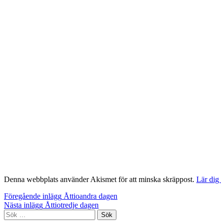
Denna webbplats använder Akismet för att minska skräppost.
Lär dig
Inläggsnavigering
Föregående inlägg
Åttioandra dagen
Nästa inlägg
Åttiotredje dagen
Sök