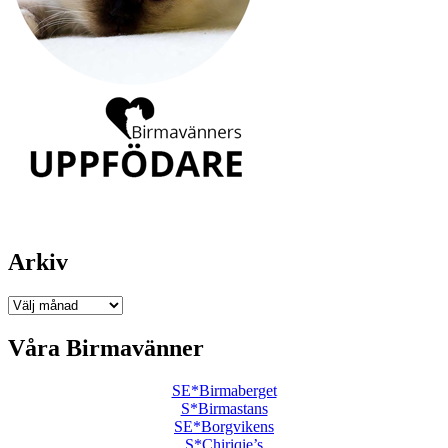
Arkiv
Arkiv
Våra Birmavänner
SE*Birmaberget
S*Birmastans
SE*Borgvikens
S*Chiriqie’s