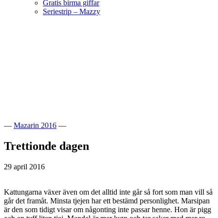
Gratis birma giffar
Seriestrip – Mazzy
Hoppa
till
innehåll
Välkommen till vår lilla katteria!
SE*Pinkalicious
—
Mazarin 2016
—
Trettionde dagen
29 april 2016
Kattungarna växer även om det alltid inte går så fort som man vill så
går det framåt. Minsta tjejen har ett bestämd personlighet. Marsipan
är den som tidigt visar om någonting inte passar henne. Hon är pigg