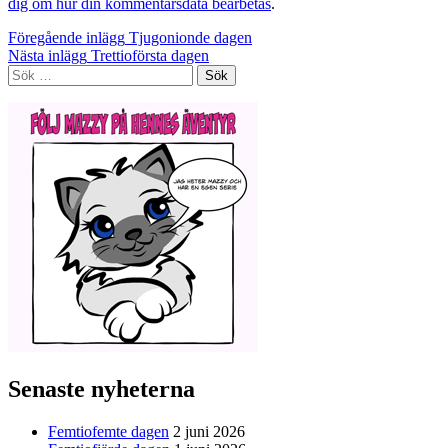
dig om hur din kommentarsdata bearbetas
.
Inläggsnavigering
Föregående inlägg
Tjugonionde dagen
Nästa inlägg
Trettioförsta dagen
Sök
efter:
Senaste nyheterna
Femtiofemte dagen
2 juni 2026