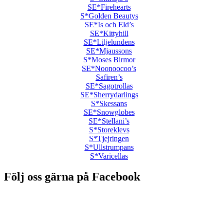
SE*Firehearts
S*Golden Beautys
SE*Is och Eld’s
SE*Kittyhill
SE*Liljelundens
SE*Mjaussons
S*Moses Birmor
SE*Noonoocoo’s
Safiren’s
SE*Sagotrollas
SE*Sherrydarlings
S*Skessans
SE*Snowglobes
SE*Stellani’s
S*Storeklevs
S*Tjejringen
S*Ullstrumpans
S*Varicellas
Följ oss gärna på Facebook