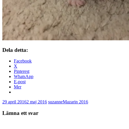
Dela detta:
Facebook
X
Pinterest
WhatsApp
E-post
Mer
29 april 2016
2 maj 2016
suzanne
Mazarin 2016
Lämna ett svar