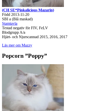
(CH SE*Pinkalicious Mazarin)
Född 2013-11-20
SBI a (Blå maskad)
Stamtavla
Testad negativ för FIV, FeLV
Blodgrupp A/a
Hjärt- och Njurscannad 2015, 2016, 2017
Läs mer om Mazzy
Popcorn ”Poppy”