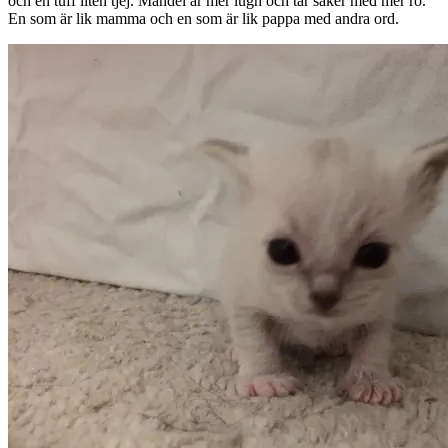
och en tuff liten tjej. Mandel är mer lugn och tar saker med mer ro.
En som är lik mamma och en som är lik pappa med andra ord.