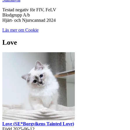
Testad negativ för FIV, FeLV
Blodgrupp A/b
Hjärt- och Njurscannad 2024
Läs mer om Cookie
Love
Love (SE*Borgvikens Tainted Love)
Född 2025-06-12