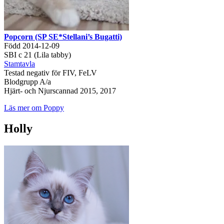
Popcorn (SP SE*Stellani’s Bugatti)
Född 2014-12-09
SBI c 21 (Lila tabby)
Stamtavla
Testad negativ för FIV, FeLV
Blodgrupp A/a
Hjärt- och Njurscannad 2015, 2017
Läs mer om Poppy
Holly