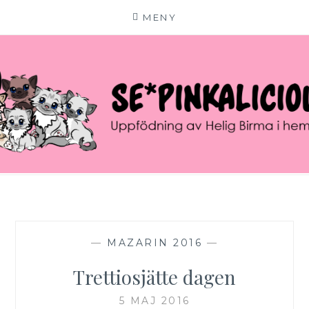
MENY
Hoppa
till
innehåll
SE*PINKALICIOUS
VÄLKOMMEN TILL VÅR LILLA KATTERIA!
—
MAZARIN 2016
—
Trettiosjätte dagen
5 MAJ 2016