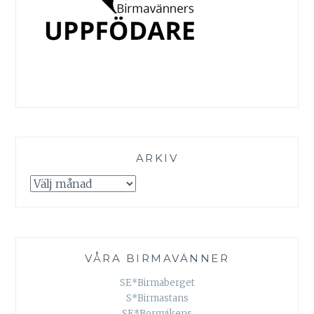
ARKIV
Arkiv
VÅRA BIRMAVÄNNER
SE*Birmaberget
S*Birmastans
SE*Borgvikens