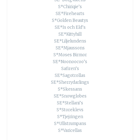
S*Chiriqie’s
SE*Firehearts
S*Golden Beautys
SE*Is och Eld’s
SE*Kittyhill
SE*Liljelundens
SE*Mjaussons
S*Moses Birmor
SE*Noonoocoo’s
Safiren’s
SE*Sagotrollas
SE*Sherrydarlings
S*Skessans
SE*Snowglobes
SE*Stellani’s
S*Storeklevs
S*Tjejringen
S*Ullstrumpans
S*Varicellas