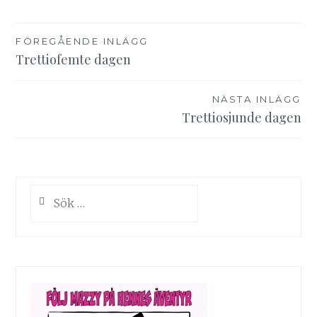
Inläggsnavigering
FÖREGÅENDE INLÄGG
Trettiofemte dagen
NÄSTA INLÄGG
Trettiosjunde dagen
Sök
efter: