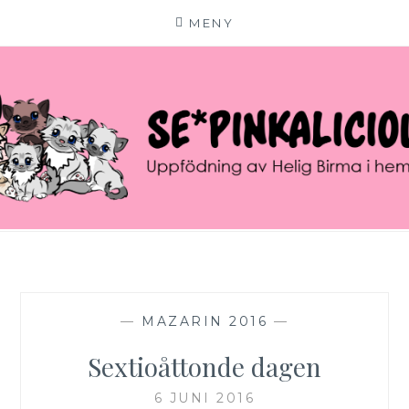
MENY
Hoppa
till
innehåll
SE*PINKALICIOUS
VÄLKOMMEN TILL VÅR LILLA KATTERIA!
—
MAZARIN 2016
—
Sextioåttonde dagen
6 JUNI 2016