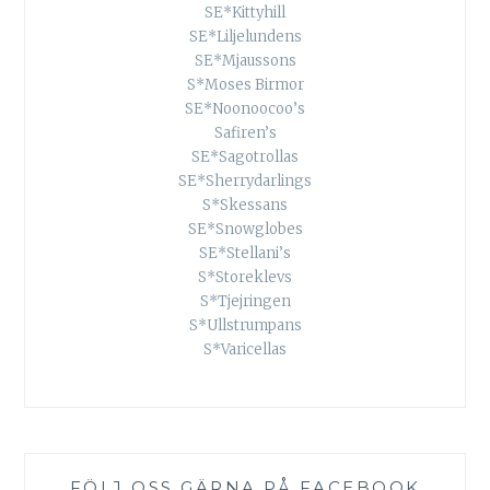
SE*Kittyhill
SE*Liljelundens
SE*Mjaussons
S*Moses Birmor
SE*Noonoocoo’s
Safiren’s
SE*Sagotrollas
SE*Sherrydarlings
S*Skessans
SE*Snowglobes
SE*Stellani’s
S*Storeklevs
S*Tjejringen
S*Ullstrumpans
S*Varicellas
FÖLJ OSS GÄRNA PÅ FACEBOOK