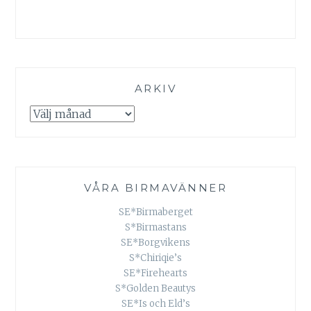
ARKIV
Arkiv
VÅRA BIRMAVÄNNER
SE*Birmaberget
S*Birmastans
SE*Borgvikens
S*Chiriqie’s
SE*Firehearts
S*Golden Beautys
SE*Is och Eld’s