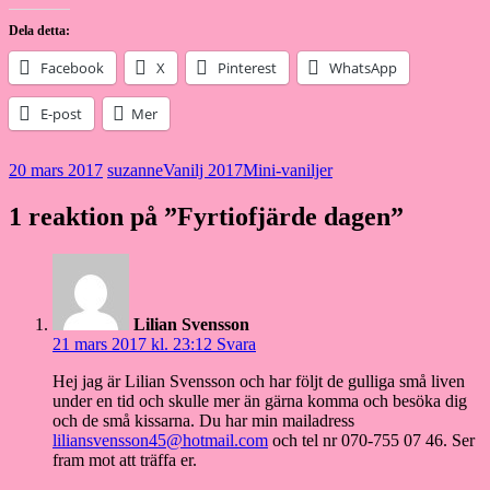
Dela detta:
Facebook
X
Pinterest
WhatsApp
E-post
Mer
20 mars 2017
suzanne
Vanilj 2017
Mini-vaniljer
1 reaktion på ”
Fyrtiofjärde dagen
”
Lilian Svensson
21 mars 2017 kl. 23:12
Svara
Hej jag är Lilian Svensson och har följt de gulliga små liven
under en tid och skulle mer än gärna komma och besöka dig
och de små kissarna. Du har min mailadress
liliansvensson45@hotmail.com
och tel nr 070-755 07 46. Ser
fram mot att träffa er.