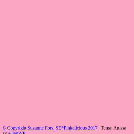
© Copyright Suzanne Fors, SE*Pinkalicious 2017
|
Tema: Anissa
av
AlienWP
.