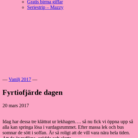
Gratis birma giffar
Seriestrip – Mazzy
Hoppa
till
innehåll
Välkommen till vår lilla katteria!
SE*Pinkalicious
—
Vanilj 2017
—
Fyrtiofjärde dagen
20 mars 2017
Idag har dessa tre klättrat ur lekhagen…. så nu fick vi öppna upp så
alla kan springa lösa i vardagsrummet. Efter massa lek och bus
somnar de sött i soffan. Är så roligt att de vill vara nära hela tiden.