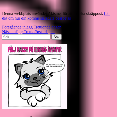
Denna webbplats använder Akismet för att minska skräppost.
Lär
dig om hur din kommentarsdata bearbetas
.
Inläggsnavigering
Föregående inlägg
Trettionde dagen
Nästa inlägg
Trettioförsta dagen
Sök
efter: