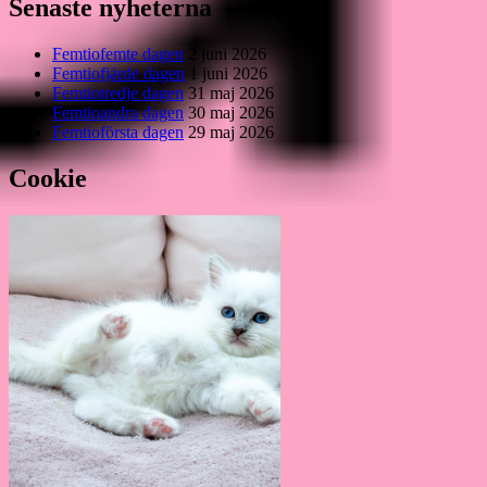
Senaste nyheterna
Femtiofemte dagen
2 juni 2026
Femtiofjärde dagen
1 juni 2026
Femtiotredje dagen
31 maj 2026
Femtioandra dagen
30 maj 2026
Femtioförsta dagen
29 maj 2026
Cookie