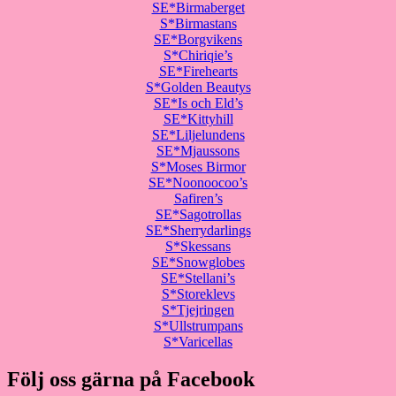
SE*Birmaberget
S*Birmastans
SE*Borgvikens
S*Chiriqie’s
SE*Firehearts
S*Golden Beautys
SE*Is och Eld’s
SE*Kittyhill
SE*Liljelundens
SE*Mjaussons
S*Moses Birmor
SE*Noonoocoo’s
Safiren’s
SE*Sagotrollas
SE*Sherrydarlings
S*Skessans
SE*Snowglobes
SE*Stellani’s
S*Storeklevs
S*Tjejringen
S*Ullstrumpans
S*Varicellas
Följ oss gärna på Facebook