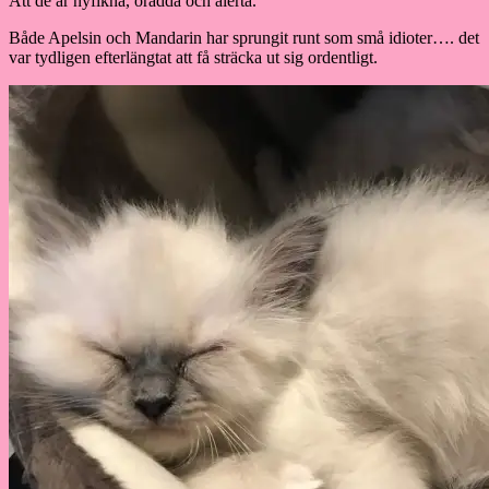
Att de är nyfikna, orädda och alerta.
Både Apelsin och Mandarin har sprungit runt som små idioter…. det
var tydligen efterlängtat att få sträcka ut sig ordentligt.