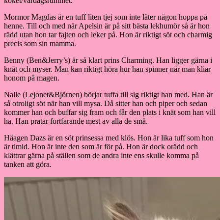
köket/vardagsrummet.
Mormor Magdas är en tuff liten tjej som inte låter någon hoppa på
henne. Till och med när Apelsin är på sitt bästa lekhumör så är hon
rädd utan hon tar fajten och leker på. Hon är riktigt söt och charmig
precis som sin mamma.
Benny (Ben&Jerry’s) är så klart prins Charming. Han ligger gärna i
knät och myser. Man kan riktigt höra hur han spinner när man kliar
honom på magen.
Nalle (Lejonet&Björnen) börjar tuffa till sig riktigt han med. Han är
så otroligt söt när han vill mysa. Då sitter han och piper och sedan
kommer han och buffar sig fram och får den plats i knät som han vill
ha. Han pratar fortfarande mest av alla de små.
Häagen Dazs är en söt prinsessa med klös. Hon är lika tuff som hon
är timid. Hon är inte den som är för på. Hon är dock orädd och
klättrar gärna på ställen som de andra inte ens skulle komma på
tanken att göra.