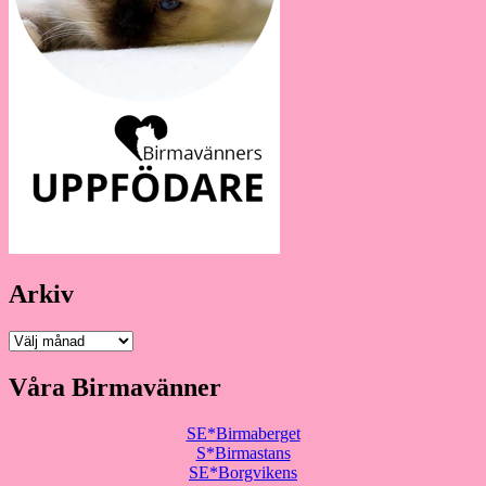
Arkiv
Arkiv
Våra Birmavänner
SE*Birmaberget
S*Birmastans
SE*Borgvikens