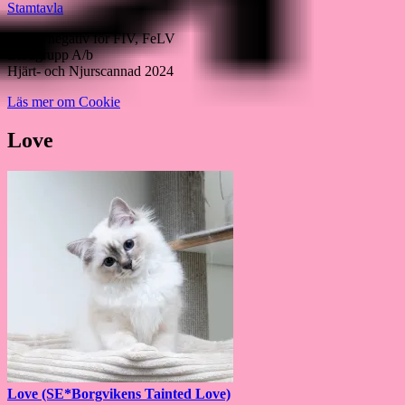
Stamtavla
Testad negativ för FIV, FeLV
Blodgrupp A/b
Hjärt- och Njurscannad 2024
Läs mer om Cookie
Love
Love (SE*Borgvikens Tainted Love)