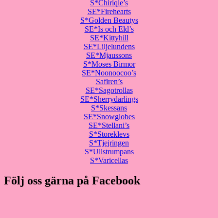
S*Chiriqie’s
SE*Firehearts
S*Golden Beautys
SE*Is och Eld’s
SE*Kittyhill
SE*Liljelundens
SE*Mjaussons
S*Moses Birmor
SE*Noonoocoo’s
Safiren’s
SE*Sagotrollas
SE*Sherrydarlings
S*Skessans
SE*Snowglobes
SE*Stellani’s
S*Storeklevs
S*Tjejringen
S*Ullstrumpans
S*Varicellas
Följ oss gärna på Facebook