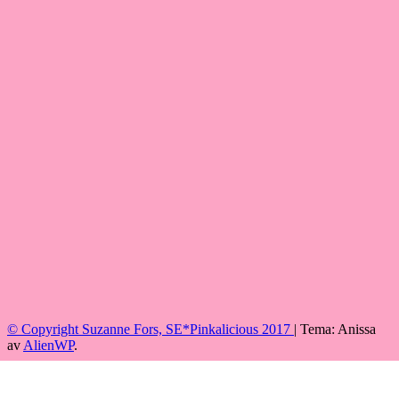
© Copyright Suzanne Fors, SE*Pinkalicious 2017
|
Tema: Anissa
av
AlienWP
.