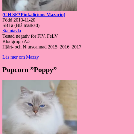
(CH SE*Pinkalicious Mazarin)
Född 2013-11-20
SBI a (Blå maskad)
Stamtavla
Testad negativ för FIV, FeLV
Blodgrupp A/a
Hjärt- och Njurscannad 2015, 2016, 2017
Läs mer om Mazzy
Popcorn ”Poppy”