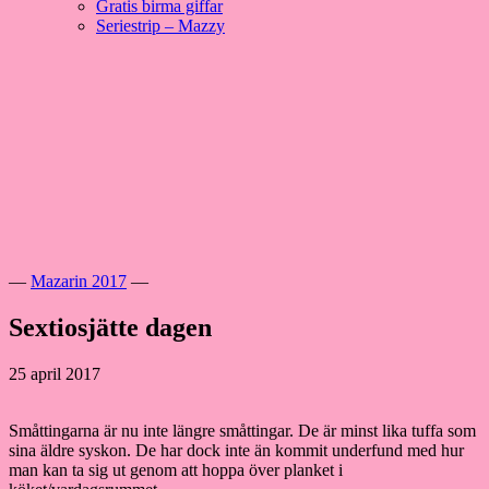
Gratis birma giffar
Seriestrip – Mazzy
Hoppa
till
innehåll
Välkommen till vår lilla katteria!
SE*Pinkalicious
—
Mazarin 2017
—
Sextiosjätte dagen
25 april 2017
Småttingarna är nu inte längre småttingar. De är minst lika tuffa som
sina äldre syskon. De har dock inte än kommit underfund med hur
man kan ta sig ut genom att hoppa över planket i