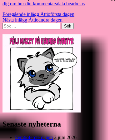
dig om hur din kommentarsdata bearbetas
.
Inläggsnavigering
Föregående inlägg
Åttioförsta dagen
Nästa inlägg
Åttioandra dagen
Sök
efter:
Senaste nyheterna
Femtiofemte dagen
2 juni 2026