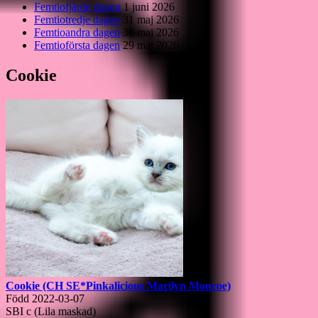
Femtiofjärde dagen
1 juni 2026
Femtiotredje dagen
31 maj 2026
Femtioandra dagen
30 maj 2026
Femtioförsta dagen
29 maj 2026
Cookie
Cookie (CH SE*Pinkalicious Marilyn Monroe)
Född 2022-03-07
SBI c (Lila maskad)