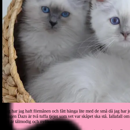
Idag har jag haft förmånen och fått hänga lite med de små då jag har 
Häagen Dazs är två tuffa tjejer som vet var skåpet ska stå. Iallafall
hon är tålmodig och nyfiken.