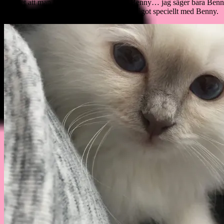
Jag vet att man inte får ha favoriter men Benny… jag säger bara Benny.
så klart ursöta och underbara, men det är något speciellt med Benny.