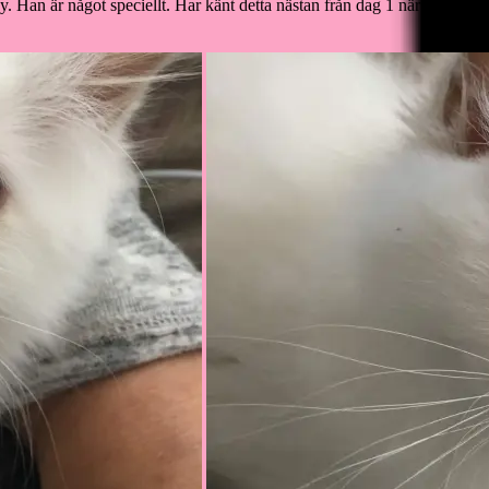
 Han är något speciellt. Har känt detta nästan från dag 1 när han föddes