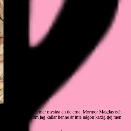
ll är verkligen killarna mer mysiga än tjejerna. Mormor Magdas och
Dazs eller Dazzy som jag kallar henne är inte någon kaxig tjej men