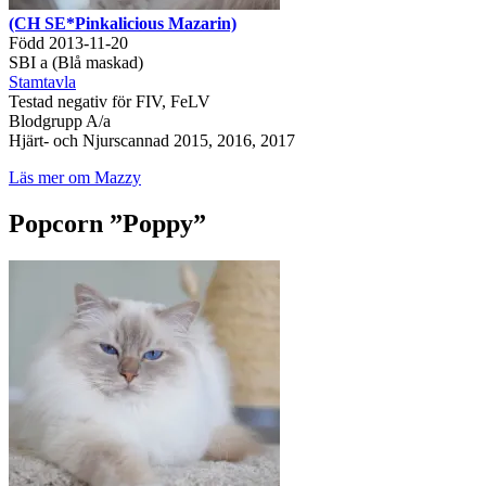
(CH SE*Pinkalicious Mazarin)
Född 2013-11-20
SBI a (Blå maskad)
Stamtavla
Testad negativ för FIV, FeLV
Blodgrupp A/a
Hjärt- och Njurscannad 2015, 2016, 2017
Läs mer om Mazzy
Popcorn ”Poppy”