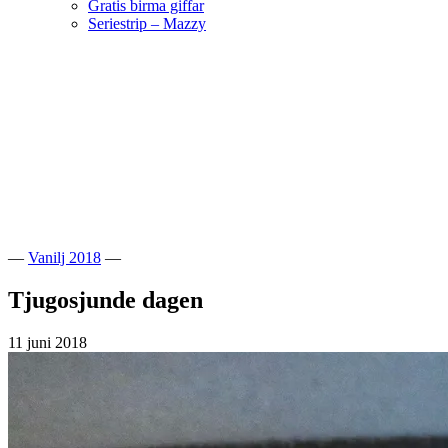
Gratis birma giffar
Seriestrip – Mazzy
Hoppa
till
innehåll
Välkommen till vår lilla katteria!
SE*Pinkalicious
—
Vanilj 2018
—
Tjugosjunde dagen
11 juni 2018