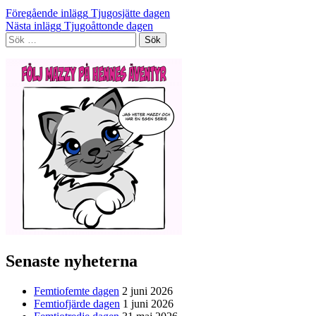
Inläggsnavigering
Föregående inlägg
Tjugosjätte dagen
Nästa inlägg
Tjugoåttonde dagen
Sök
efter:
Senaste nyheterna
Femtiofemte dagen
2 juni 2026
Femtiofjärde dagen
1 juni 2026