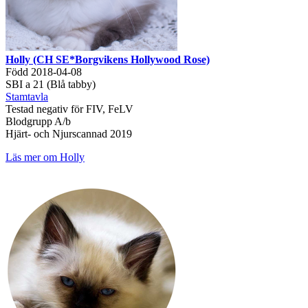
Holly (CH SE*Borgvikens Hollywood Rose)
Född 2018-04-08
SBI a 21 (Blå tabby)
Stamtavla
Testad negativ för FIV, FeLV
Blodgrupp A/b
Hjärt- och Njurscannad 2019
Läs mer om Holly