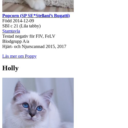
Popcorn (SP SE*Stellani’s Bugatti)
Född 2014-12-09
SBI c 21 (Lila tabby)
Stamtavla
Testad negativ för FIV, FeLV
Blodgrupp A/a
Hjärt- och Njurscannad 2015, 2017
Läs mer om Poppy
Holly