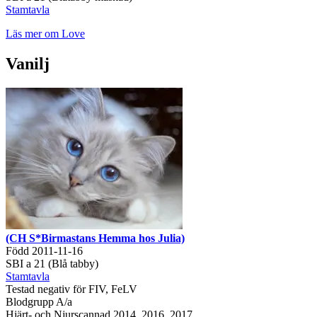
Stamtavla
Läs mer om Love
Vanilj
(CH S*Birmastans Hemma hos Julia)
Född 2011-11-16
SBI a 21 (Blå tabby)
Stamtavla
Testad negativ för FIV, FeLV
Blodgrupp A/a
Hjärt- och Njurscannad 2014, 2016, 2017