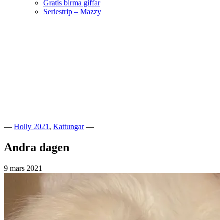
Gratis birma giffar
Seriestrip – Mazzy
Hoppa
till
innehåll
Välkommen till vår lilla katteria!
SE*Pinkalicious
—
Holly 2021
,
Kattungar
—
Andra dagen
9 mars 2021