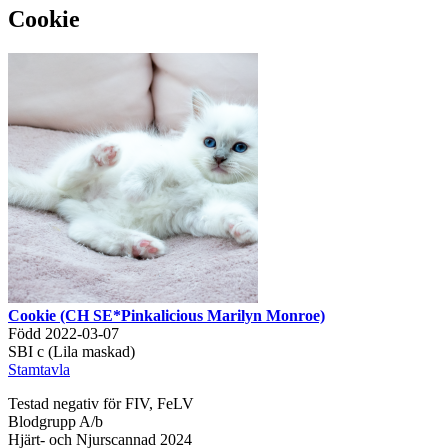
Cookie
Cookie (CH SE*Pinkalicious Marilyn Monroe)
Född 2022-03-07
SBI c (Lila maskad)
Stamtavla
Testad negativ för FIV, FeLV
Blodgrupp A/b
Hjärt- och Njurscannad 2024