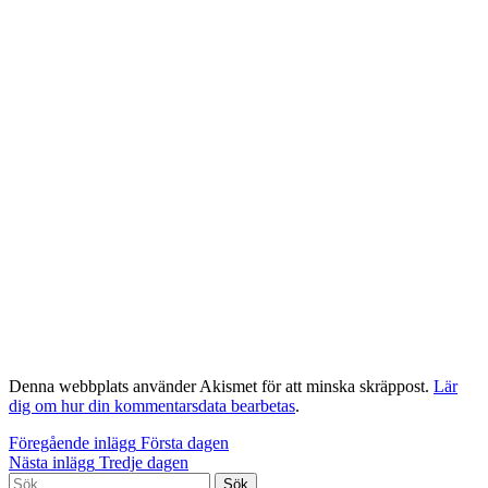
Denna webbplats använder Akismet för att minska skräppost.
Lär
dig om hur din kommentarsdata bearbetas
.
Inläggsnavigering
Föregående inlägg
Första dagen
Nästa inlägg
Tredje dagen
Sök