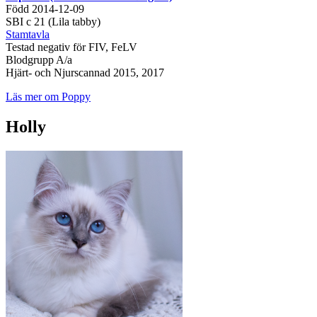
Född 2014-12-09
SBI c 21 (Lila tabby)
Stamtavla
Testad negativ för FIV, FeLV
Blodgrupp A/a
Hjärt- och Njurscannad 2015, 2017
Läs mer om Poppy
Holly