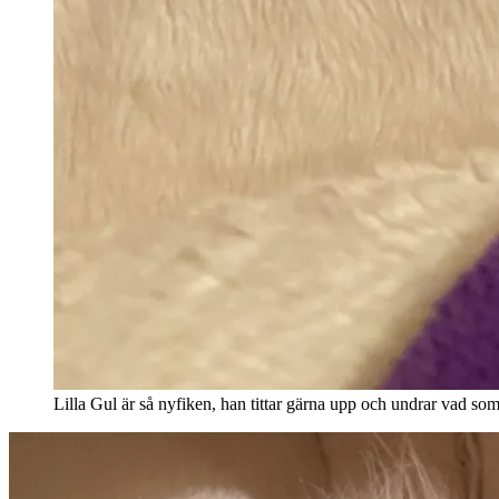
Lilla Gul är så nyfiken, han tittar gärna upp och undrar vad som