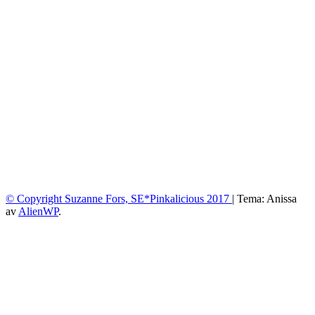
© Copyright Suzanne Fors, SE*Pinkalicious 2017
|
Tema: Anissa
av
AlienWP
.