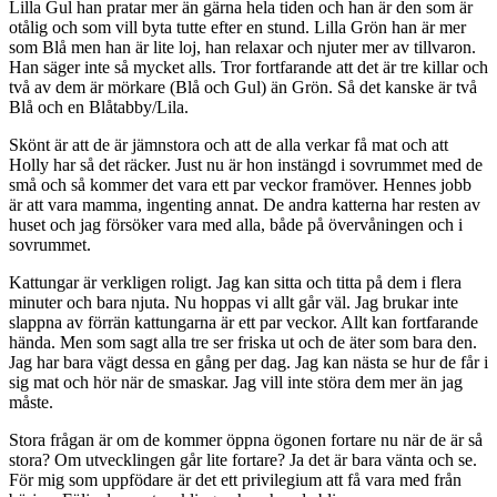
Lilla Gul han pratar mer än gärna hela tiden och han är den som är
otålig och som vill byta tutte efter en stund. Lilla Grön han är mer
som Blå men han är lite loj, han relaxar och njuter mer av tillvaron.
Han säger inte så mycket alls. Tror fortfarande att det är tre killar och
två av dem är mörkare (Blå och Gul) än Grön. Så det kanske är två
Blå och en Blåtabby/Lila.
Skönt är att de är jämnstora och att de alla verkar få mat och att
Holly har så det räcker. Just nu är hon instängd i sovrummet med de
små och så kommer det vara ett par veckor framöver. Hennes jobb
är att vara mamma, ingenting annat. De andra katterna har resten av
huset och jag försöker vara med alla, både på övervåningen och i
sovrummet.
Kattungar är verkligen roligt. Jag kan sitta och titta på dem i flera
minuter och bara njuta. Nu hoppas vi allt går väl. Jag brukar inte
slappna av förrän kattungarna är ett par veckor. Allt kan fortfarande
hända. Men som sagt alla tre ser friska ut och de äter som bara den.
Jag har bara vägt dessa en gång per dag. Jag kan nästa se hur de får i
sig mat och hör när de smaskar. Jag vill inte störa dem mer än jag
måste.
Stora frågan är om de kommer öppna ögonen fortare nu när de är så
stora? Om utvecklingen går lite fortare? Ja det är bara vänta och se.
För mig som uppfödare är det ett privilegium att få vara med från