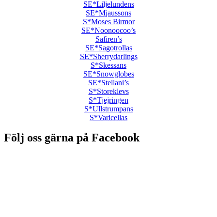
SE*Liljelundens
SE*Mjaussons
S*Moses Birmor
SE*Noonoocoo’s
Safiren’s
SE*Sagotrollas
SE*Sherrydarlings
S*Skessans
SE*Snowglobes
SE*Stellani’s
S*Storeklevs
S*Tjejringen
S*Ullstrumpans
S*Varicellas
Följ oss gärna på Facebook