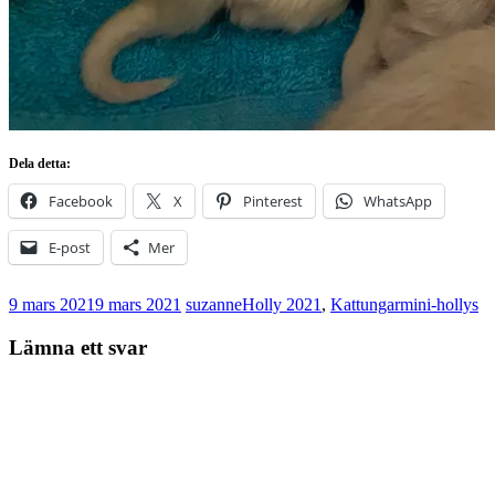
Dela detta:
Facebook
X
Pinterest
WhatsApp
E-post
Mer
9 mars 2021
9 mars 2021
suzanne
Holly 2021
,
Kattungar
mini-hollys
Lämna ett svar