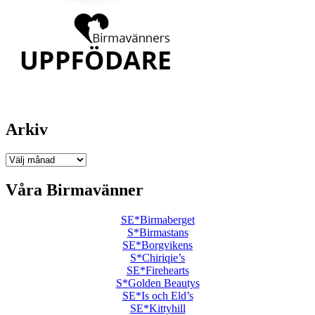
Arkiv
Arkiv
Våra Birmavänner
SE*Birmaberget
S*Birmastans
SE*Borgvikens
S*Chiriqie’s
SE*Firehearts
S*Golden Beautys
SE*Is och Eld’s
SE*Kittyhill