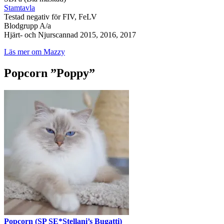
Stamtavla
Testad negativ för FIV, FeLV
Blodgrupp A/a
Hjärt- och Njurscannad 2015, 2016, 2017
Läs mer om Mazzy
Popcorn ”Poppy”
Popcorn (SP SE*Stellani’s Bugatti)