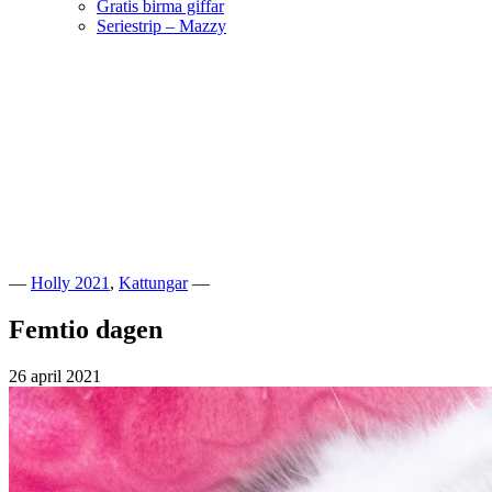
Gratis birma giffar
Seriestrip – Mazzy
Hoppa
till
innehåll
Välkommen till vår lilla katteria!
SE*Pinkalicious
—
Holly 2021
,
Kattungar
—
Femtio dagen
26 april 2021