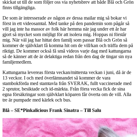
skickat ut till de som följer oss via nyhetsbrev att både Blå och Grön
finns tillgängliga.
De som är intresserade av någon av dessa mailar mig så bokar vi
först in ett videosamtal. Med tanke på den pandemin som pågår så
vill jag inte ha massor av folk här hemma när jag under ett år har
gjort så mycket som möjligt för att isolera mig. Hoppas ni förstår
mig. När väl jag har hittat den familj som passar Blå och Grön så
kommer de självklart få komma hit om de vill/kan och träffa dem på
riktigt. De kommer också få små videos varje dag med kattungarna
så de känner att de är delaktiga redan från den dag de tingar sin nya
familjemedlem.
Kattungarna levereas första veckan/mittersta veckan i juni, då är de
13 veckor. I och med överlämnandet så kommer de vara
stambokförda med stamtavla från SVERAK, fullt vaccinerade med
2 sprutor, besiktade och id-märkta. Från förra vecka fick de sina
egna försäkringar som självklart köparen får överta om de vill. Alla
tre är pumpade med kärlek och bus.
Blå – SE*Pinkalicious Frank Sinatra – Till Salu