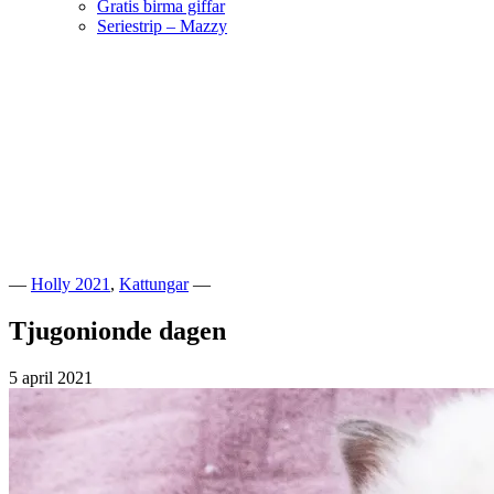
Gratis birma giffar
Seriestrip – Mazzy
Hoppa
till
innehåll
Välkommen till vår lilla katteria!
SE*Pinkalicious
—
Holly 2021
,
Kattungar
—
Tjugonionde dagen
5 april 2021