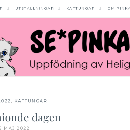
ER
UTSTÄLLNINGAR
KATTUNGAR
OM PINK
2022
,
KATTUNGAR
—
onionde dagen
6 MAJ 2022