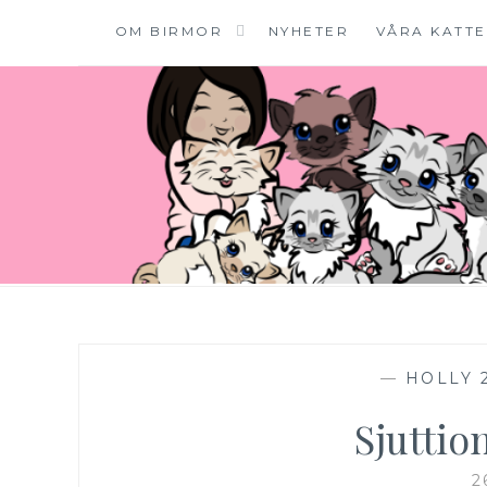
OM BIRMOR
NYHETER
VÅRA KATT
Hoppa
till
innehåll
SE*PINKALICIOUS
VÄLKOMMEN TILL VÅR LILLA KATTERIA!
—
HOLLY 
Sjutti
2