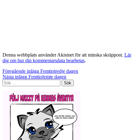
Denna webbplats använder Akismet för att minska skräppost.
Lär
dig om hur din kommentarsdata bearbetas
.
Inläggsnavigering
Föregående inlägg
Femtiotredje dagen
Nästa inlägg
Femtiofemte dagen
Sök
efter: