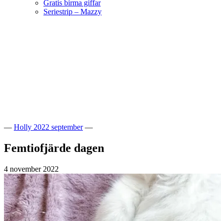
Gratis birma giffar
Seriestrip – Mazzy
Hoppa
till
innehåll
Välkommen till vår lilla katteria!
SE*Pinkalicious
—
Holly 2022 september
—
Femtiofjärde dagen
4 november 2022