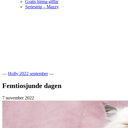
Gratis birma giffar
Seriestrip – Mazzy
Hoppa
till
innehåll
Välkommen till vår lilla katteria!
SE*Pinkalicious
—
Holly 2022 september
—
Femtiosjunde dagen
7 november 2022