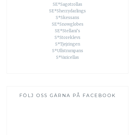
SE*Sagotrollas
SE*Sherrydarlings
S*Skessans
SE*Snowglobes
SE*Stellani’s
S*Storeklevs
S*Tjejringen
S*Ullstrumpans
S*Varicellas
FÖLJ OSS GÄRNA PÅ FACEBOOK