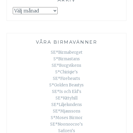
Arkiv
VÅRA BIRMAVÄNNER
SE*Birmaberget
S*Birmastans
SE*Borgvikens
S*Chiriqie’s
SE*Firehearts
S*Golden Beautys
SE*Is och Eld’s
SE*Kittyhill
SE*Liljelundens
SE*Mjaussons
S*Moses Birmor
SE*Noonoocoo’s
Safiren’s