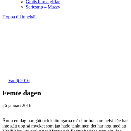
Gratis birma giffar
Seriestrip – Mazzy
Hoppa till innehåll
Välkommen till vår lilla katteria!
SE*Pinkalicious
—
Vanilj 2016
—
Femte dagen
26 januari 2016
Ännu en dag har gått och kattungarna mår hur bra som helst. De har
inte gått upp så mycket som jag hade tänkt men det har nog med att