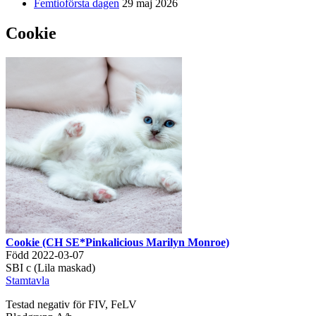
Femtioförsta dagen
29 maj 2026
Cookie
Cookie (CH SE*Pinkalicious Marilyn Monroe)
Född 2022-03-07
SBI c (Lila maskad)
Stamtavla
Testad negativ för FIV, FeLV