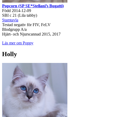
Popcorn (SP SE*Stellani’s Bugatti)
Född 2014-12-09
SBI c 21 (Lila tabby)
Stamtavla
Testad negativ för FIV, FeLV
Blodgrupp A/a
Hjärt- och Njurscannad 2015, 2017
Läs mer om Poppy
Holly