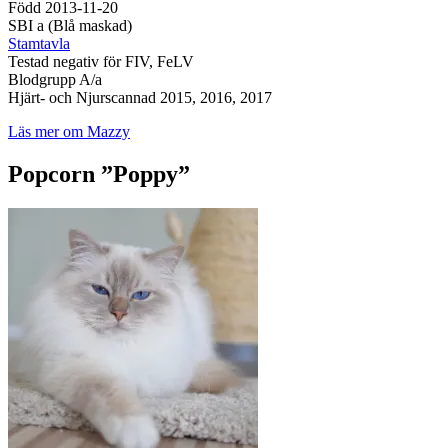
Född 2013-11-20
SBI a (Blå maskad)
Stamtavla
Testad negativ för FIV, FeLV
Blodgrupp A/a
Hjärt- och Njurscannad 2015, 2016, 2017
Läs mer om Mazzy
Popcorn ”Poppy”