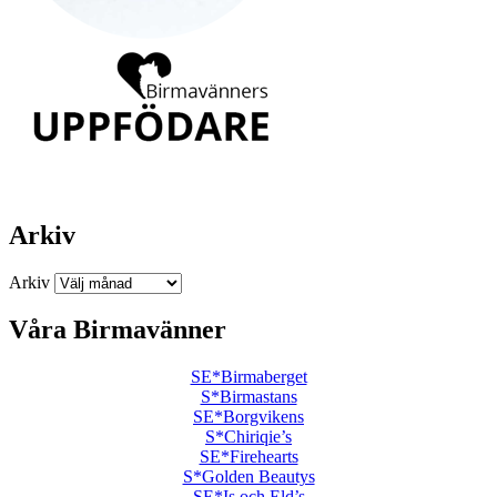
Arkiv
Arkiv
Våra Birmavänner
SE*Birmaberget
S*Birmastans
SE*Borgvikens
S*Chiriqie’s
SE*Firehearts
S*Golden Beautys
SE*Is och Eld’s