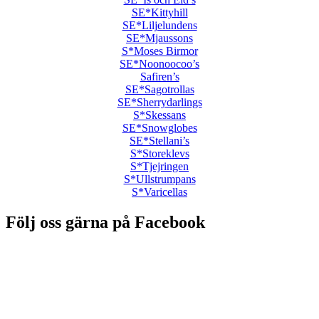
SE*Kittyhill
SE*Liljelundens
SE*Mjaussons
S*Moses Birmor
SE*Noonoocoo’s
Safiren’s
SE*Sagotrollas
SE*Sherrydarlings
S*Skessans
SE*Snowglobes
SE*Stellani’s
S*Storeklevs
S*Tjejringen
S*Ullstrumpans
S*Varicellas
Följ oss gärna på Facebook