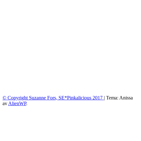
© Copyright Suzanne Fors, SE*Pinkalicious 2017
|
Tema: Anissa
av
AlienWP
.