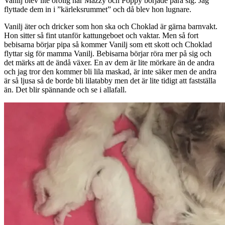
Vanilj blev lite orolig när Mazzy och Poppy började para sig. Jag
flyttade dem in i ”kärleksrummet” och då blev hon lugnare.
Vanilj äter och dricker som hon ska och Choklad är gärna barnvakt.
Hon sitter så fint utanför kattungeboet och vaktar. Men så fort
bebisarna börjar pipa så kommer Vanilj som ett skott och Choklad
flyttar sig för mamma Vanilj. Bebisarna börjar röra mer på sig och
det märks att de ändå växer. En av dem är lite mörkare än de andra
och jag tror den kommer bli lila maskad, är inte säker men de andra
är så ljusa så de borde bli lilatabby men det är lite tidigt att fastställa
än. Det blir spännande och se i allafall.