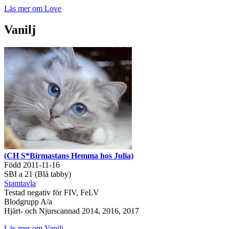
Läs mer om Love
Vanilj
(CH S*Birmastans Hemma hos Julia)
Född 2011-11-16
SBI a 21 (Blå tabby)
Stamtavla
Testad negativ för FIV, FeLV
Blodgrupp A/a
Hjärt- och Njurscannad 2014, 2016, 2017
Läs mer om Vanilj