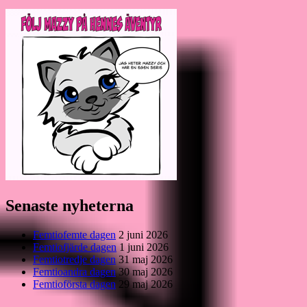
efter:
Senaste nyheterna
Femtiofemte dagen
2 juni 2026
Femtiofjärde dagen
1 juni 2026
Femtiotredje dagen
31 maj 2026
Femtioandra dagen
30 maj 2026
Femtioförsta dagen
29 maj 2026