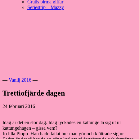
Gratis birma giffar
Seriestrip – Mazzy
Hoppa
till
innehåll
Välkommen till vår lilla katteria!
SE*Pinkalicious
—
Vanilj 2016
—
Trettiofjärde dagen
24 februari 2016
Idag är det en stor dag. Idag lyckades en kattunge ta sig ut ur
kattungehagen – gissa vem?
Jo lilla Plopp. Han hade fattat hur man gör och klättrade sig ur.