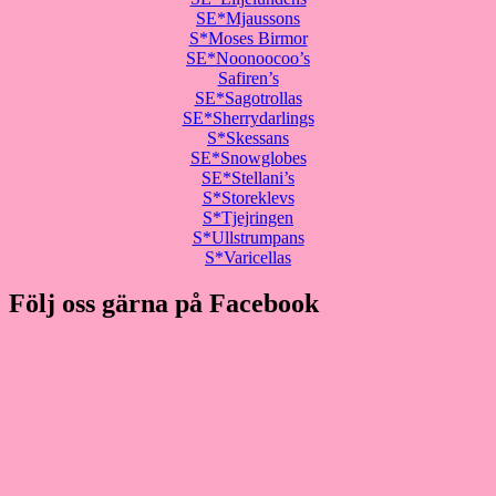
SE*Mjaussons
S*Moses Birmor
SE*Noonoocoo’s
Safiren’s
SE*Sagotrollas
SE*Sherrydarlings
S*Skessans
SE*Snowglobes
SE*Stellani’s
S*Storeklevs
S*Tjejringen
S*Ullstrumpans
S*Varicellas
Följ oss gärna på Facebook