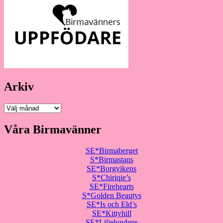
Arkiv
Arkiv
Våra Birmavänner
SE*Birmaberget
S*Birmastans
SE*Borgvikens
S*Chiriqie’s
SE*Firehearts
S*Golden Beautys
SE*Is och Eld’s
SE*Kittyhill
SE*Liljelundens