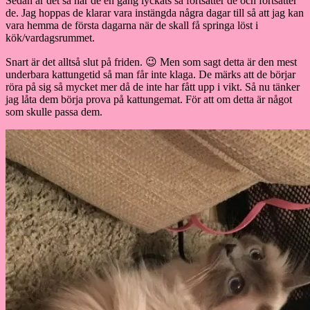
Sedan är det så har de en gång lyckats så fortsätter de och fortsätter
de. Jag hoppas de klarar vara instängda några dagar till så att jag kan
vara hemma de första dagarna när de skall få springa löst i
kök/vardagsrummet.
Snart är det alltså slut på friden. 😉 Men som sagt detta är den mest
underbara kattungetid så man får inte klaga. De märks att de börjar
röra på sig så mycket mer då de inte har fått upp i vikt. Så nu tänker
jag låta dem börja prova på kattungemat. För att om detta är något
som skulle passa dem.