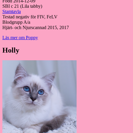
Född 2014-12-09
SBI c 21 (Lila tabby)
Stamtavla
Testad negativ för FIV, FeLV
Blodgrupp A/a
Hjärt- och Njurscannad 2015, 2017
Läs mer om Poppy
Holly