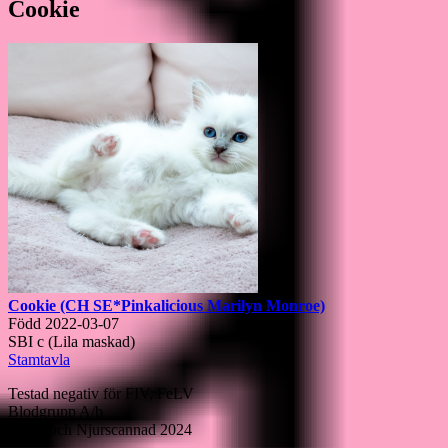
Cookie
Cookie (CH SE*Pinkalicious Marilyn Monroe)
Född 2022-03-07
SBI c (Lila maskad)
Stamtavla
Testad negativ för FIV, FeLV
Blodgrupp A/b
Hjärt- och Njurscannad 2024