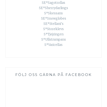
SE*Sagotrollas
SE*Sherrydarlings
S*Skessans
SE*Snowglobes
SE*Stellani’s
S*Storeklevs
S*Tjejringen
S*Ullstrumpans
S*Varicellas
FÖLJ OSS GÄRNA PÅ FACEBOOK