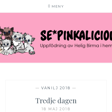
MENY
Hoppa
till
innehåll
SE*PINKALICIOUS
VÄLKOMMEN TILL VÅR LILLA KATTERIA!
—
VANILJ 2018
—
Tredje dagen
18 MAJ 2018