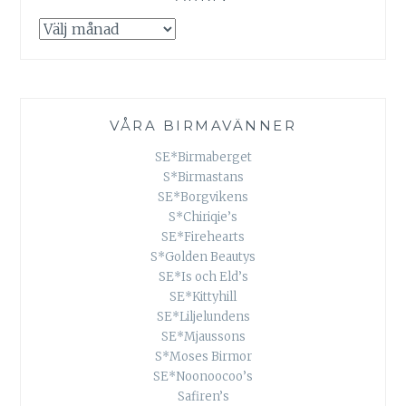
Arkiv
VÅRA BIRMAVÄNNER
SE*Birmaberget
S*Birmastans
SE*Borgvikens
S*Chiriqie’s
SE*Firehearts
S*Golden Beautys
SE*Is och Eld’s
SE*Kittyhill
SE*Liljelundens
SE*Mjaussons
S*Moses Birmor
SE*Noonoocoo’s
Safiren’s