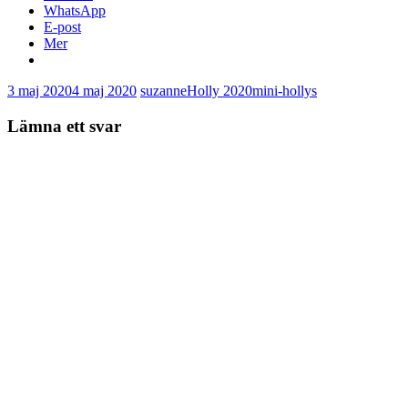
WhatsApp
E-post
Mer
3 maj 2020
4 maj 2020
suzanne
Holly 2020
mini-hollys
Lämna ett svar