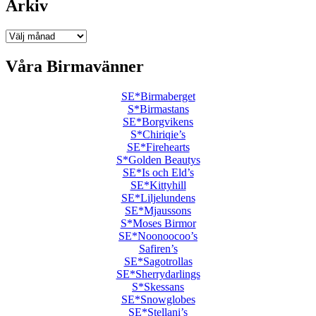
Arkiv
Arkiv
Våra Birmavänner
SE*Birmaberget
S*Birmastans
SE*Borgvikens
S*Chiriqie’s
SE*Firehearts
S*Golden Beautys
SE*Is och Eld’s
SE*Kittyhill
SE*Liljelundens
SE*Mjaussons
S*Moses Birmor
SE*Noonoocoo’s
Safiren’s
SE*Sagotrollas
SE*Sherrydarlings
S*Skessans
SE*Snowglobes
SE*Stellani’s