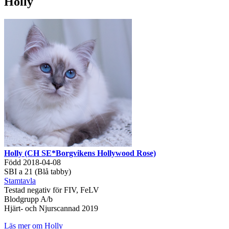
Holly
Holly (CH SE*Borgvikens Hollywood Rose)
Född 2018-04-08
SBI a 21 (Blå tabby)
Stamtavla
Testad negativ för FIV, FeLV
Blodgrupp A/b
Hjärt- och Njurscannad 2019
Läs mer om Holly