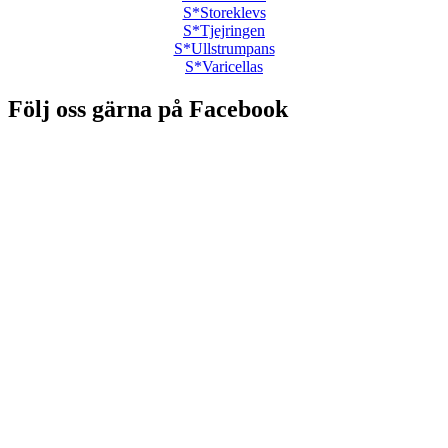
S*Storeklevs
S*Tjejringen
S*Ullstrumpans
S*Varicellas
Följ oss gärna på Facebook