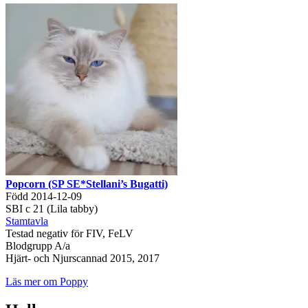
Popcorn (SP SE*Stellani’s Bugatti)
Född 2014-12-09
SBI c 21 (Lila tabby)
Stamtavla
Testad negativ för FIV, FeLV
Blodgrupp A/a
Hjärt- och Njurscannad 2015, 2017
Läs mer om Poppy