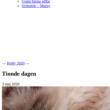
Gratis birma giffar
Seriestrip – Mazzy
Hoppa
till
innehåll
Välkommen till vår lilla katteria!
SE*Pinkalicious
—
Holly 2020
—
Tionde dagen
3 maj 2020