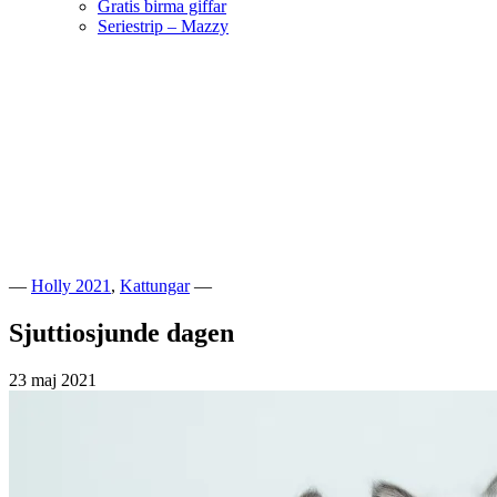
Gratis birma giffar
Seriestrip – Mazzy
Hoppa
till
innehåll
Välkommen till vår lilla katteria!
SE*Pinkalicious
—
Holly 2021
,
Kattungar
—
Sjuttiosjunde dagen
23 maj 2021