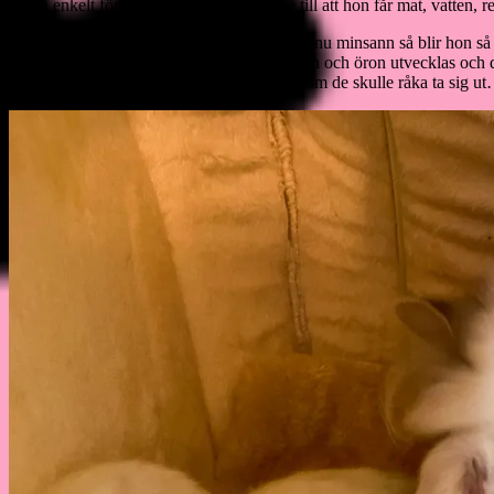
det så enkelt för mig. Jag behöver bara se till att hon får mat, vatten, 
Holly är i vanliga fall inte en gosekatt. Men nu minsann så blir hon
det snart börjar bli dags för nästan steg: ögon och öron utvecklas och
mörkare och så kommer de få lite större… om de skulle råka ta sig ut…u