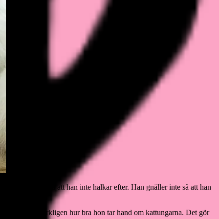
oll på honom så att han inte halkar efter. Han gnäller inte så att han
ip. Jag gillar verkligen hur bra hon tar hand om kattungarna. Det gör