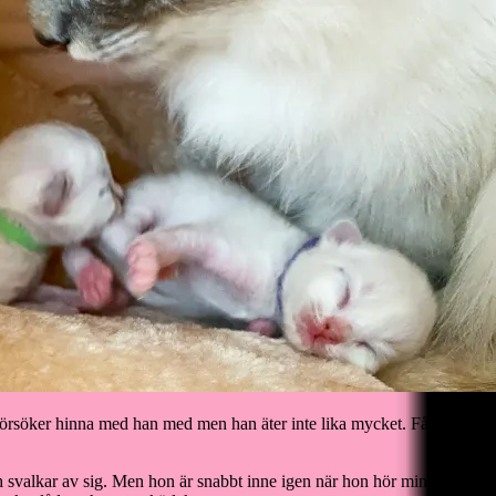
söker hinna med han med men han äter inte lika mycket. Får hålla lite k
h svalkar av sig. Men hon är snabbt inne igen när hon hör minsta lilla p