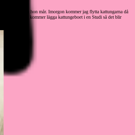
och visar hur bra hon mår. Imorgon kommer jag flytta kattungarna då
är mörkt. Så jag kommer lägga kattungeboet i en Studi så det blir