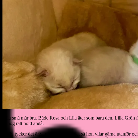
Alla små mår bra. Både Rosa och Lila äter som bara den. Lilla Grön för
är nog rätt nöjd ändå.
Holly tycker det är varmt i kattungeboet så hon vilar gärna utanför oc