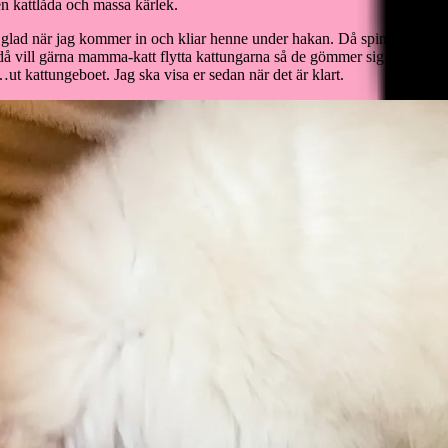
ren kattlåda och massa kärlek.
 så glad när jag kommer in och kliar henne under hakan. Då spinner hon 
 då vill gärna mamma-katt flytta kattungarna så de gömmer sig i där det 
t kattungeboet. Jag ska visa er sedan när det är klart.